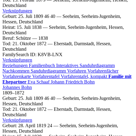
Deutschland
Verknüpfungen
Geburt
:
25. Juli 1809
46
40
—
Seeheim, Seeheim-Jugenheim,
Hessen, Deutschland
Heirat
:
15. Juli 1838
—
Seeheim, Seeheim-Jugenheim, Hessen,
Deutschland
Beruf
:
Schütze
—
1838
Tod
:
21. Oktober 1872
—
Eberstadt, Darmstadt, Hessen,
Deutschland
FamilySearch ID
:
K8VB-LNX
Verknüpfungen
Beziehungen
Familienbuch
Interaktives Sanduhrdiagramm
Nachkommen
Sanduhrdiagramm
Vorfahren
Vorfahrenfächer
Vorfahrenkarte
Vorfahrentafel
Vorfahrentafel, kompakt
Familie mit
Ehepartner
Eva
Schaaf
Johann Friedrich
Bohn
Johannes
Bohn
1809
–
1872
Geburt
:
25. Juli 1809
46
40
—
Seeheim, Seeheim-Jugenheim,
Hessen, Deutschland
Tod
:
21. Oktober 1872
—
Eberstadt, Darmstadt, Hessen,
Deutschland
Verknüpfungen
Geburt
:
28. April 1819
24
—
Seeheim, Seeheim-Jugenheim,
Hessen, Deutschland