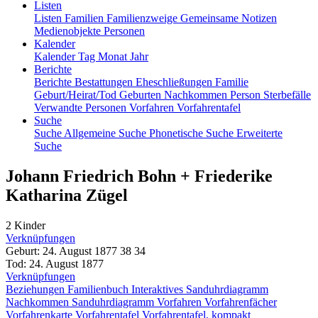
Listen
Listen
Familien
Familienzweige
Gemeinsame Notizen
Medienobjekte
Personen
Kalender
Kalender
Tag
Monat
Jahr
Berichte
Berichte
Bestattungen
Eheschließungen
Familie
Geburt/Heirat/Tod
Geburten
Nachkommen
Person
Sterbefälle
Verwandte Personen
Vorfahren
Vorfahrentafel
Suche
Suche
Allgemeine Suche
Phonetische Suche
Erweiterte
Suche
Johann Friedrich
Bohn
+
Friederike
Katharina
Zügel
2 Kinder
Verknüpfungen
Geburt
:
24. August 1877
38
34
Tod
:
24. August 1877
Verknüpfungen
Beziehungen
Familienbuch
Interaktives Sanduhrdiagramm
Nachkommen
Sanduhrdiagramm
Vorfahren
Vorfahrenfächer
Vorfahrenkarte
Vorfahrentafel
Vorfahrentafel, kompakt