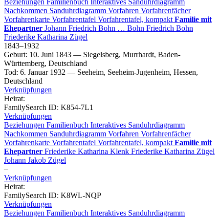
Beziehungen
Familienbuch
Interaktives Sanduhrdiagramm
Nachkommen
Sanduhrdiagramm
Vorfahren
Vorfahrenfächer
Vorfahrenkarte
Vorfahrentafel
Vorfahrentafel, kompakt
Familie mit
Ehepartner
Johann Friedrich
Bohn
…
Bohn
Friedrich
Bohn
Friederike Katharina
Zügel
1843
–
1932
Geburt
:
10. Juni 1843
—
Siegelsberg, Murrhardt, Baden-
Württemberg, Deutschland
Tod
:
6. Januar 1932
—
Seeheim, Seeheim-Jugenheim, Hessen,
Deutschland
Verknüpfungen
Heirat
:
FamilySearch ID
:
K854-7L1
Verknüpfungen
Beziehungen
Familienbuch
Interaktives Sanduhrdiagramm
Nachkommen
Sanduhrdiagramm
Vorfahren
Vorfahrenfächer
Vorfahrenkarte
Vorfahrentafel
Vorfahrentafel, kompakt
Familie mit
Ehepartner
Friederike Katharina
Klenk
Friederike Katharina
Zügel
Johann Jakob
Zügel
–
Verknüpfungen
Heirat
:
FamilySearch ID
:
K8WL-NQP
Verknüpfungen
Beziehungen
Familienbuch
Interaktives Sanduhrdiagramm