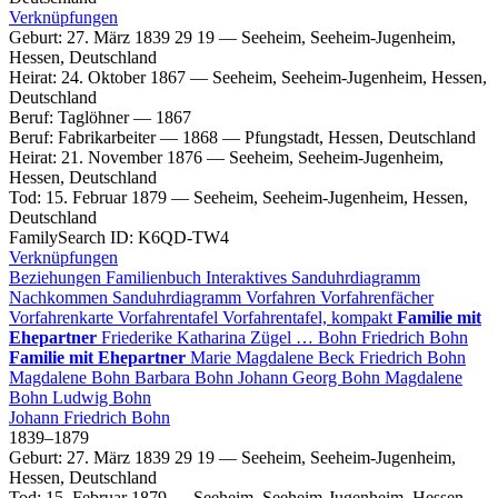
Verknüpfungen
Geburt
:
27. März 1839
29
19
—
Seeheim, Seeheim-Jugenheim,
Hessen, Deutschland
Heirat
:
24. Oktober 1867
—
Seeheim, Seeheim-Jugenheim, Hessen,
Deutschland
Beruf
:
Taglöhner
—
1867
Beruf
:
Fabrikarbeiter
—
1868
—
Pfungstadt, Hessen, Deutschland
Heirat
:
21. November 1876
—
Seeheim, Seeheim-Jugenheim,
Hessen, Deutschland
Tod
:
15. Februar 1879
—
Seeheim, Seeheim-Jugenheim, Hessen,
Deutschland
FamilySearch ID
:
K6QD-TW4
Verknüpfungen
Beziehungen
Familienbuch
Interaktives Sanduhrdiagramm
Nachkommen
Sanduhrdiagramm
Vorfahren
Vorfahrenfächer
Vorfahrenkarte
Vorfahrentafel
Vorfahrentafel, kompakt
Familie mit
Ehepartner
Friederike Katharina
Zügel
…
Bohn
Friedrich
Bohn
Familie mit Ehepartner
Marie Magdalene
Beck
Friedrich
Bohn
Magdalene
Bohn
Barbara
Bohn
Johann Georg
Bohn
Magdalene
Bohn
Ludwig
Bohn
Johann Friedrich
Bohn
1839
–
1879
Geburt
:
27. März 1839
29
19
—
Seeheim, Seeheim-Jugenheim,
Hessen, Deutschland
Tod
:
15. Februar 1879
—
Seeheim, Seeheim-Jugenheim, Hessen,