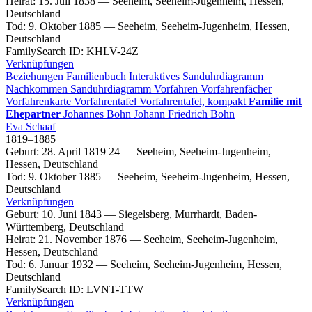
Heirat
:
15. Juli 1838
—
Seeheim, Seeheim-Jugenheim, Hessen,
Deutschland
Tod
:
9. Oktober 1885
—
Seeheim, Seeheim-Jugenheim, Hessen,
Deutschland
FamilySearch ID
:
KHLV-24Z
Verknüpfungen
Beziehungen
Familienbuch
Interaktives Sanduhrdiagramm
Nachkommen
Sanduhrdiagramm
Vorfahren
Vorfahrenfächer
Vorfahrenkarte
Vorfahrentafel
Vorfahrentafel, kompakt
Familie mit
Ehepartner
Johannes
Bohn
Johann Friedrich
Bohn
Eva
Schaaf
1819
–
1885
Geburt
:
28. April 1819
24
—
Seeheim, Seeheim-Jugenheim,
Hessen, Deutschland
Tod
:
9. Oktober 1885
—
Seeheim, Seeheim-Jugenheim, Hessen,
Deutschland
Verknüpfungen
Geburt
:
10. Juni 1843
—
Siegelsberg, Murrhardt, Baden-
Württemberg, Deutschland
Heirat
:
21. November 1876
—
Seeheim, Seeheim-Jugenheim,
Hessen, Deutschland
Tod
:
6. Januar 1932
—
Seeheim, Seeheim-Jugenheim, Hessen,
Deutschland
FamilySearch ID
:
LVNT-TTW
Verknüpfungen