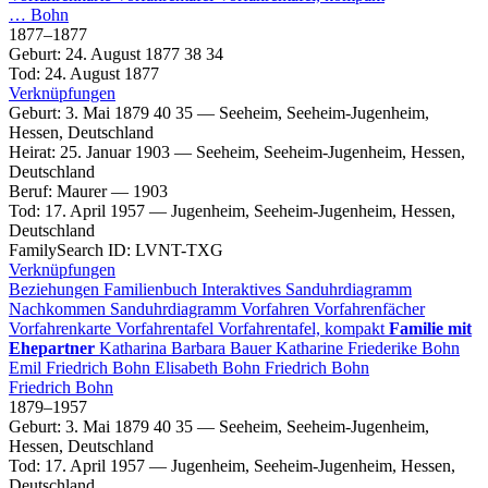
…
Bohn
1877
–
1877
Geburt
:
24. August 1877
38
34
Tod
:
24. August 1877
Verknüpfungen
Geburt
:
3. Mai 1879
40
35
—
Seeheim, Seeheim-Jugenheim,
Hessen, Deutschland
Heirat
:
25. Januar 1903
—
Seeheim, Seeheim-Jugenheim, Hessen,
Deutschland
Beruf
:
Maurer
—
1903
Tod
:
17. April 1957
—
Jugenheim, Seeheim-Jugenheim, Hessen,
Deutschland
FamilySearch ID
:
LVNT-TXG
Verknüpfungen
Beziehungen
Familienbuch
Interaktives Sanduhrdiagramm
Nachkommen
Sanduhrdiagramm
Vorfahren
Vorfahrenfächer
Vorfahrenkarte
Vorfahrentafel
Vorfahrentafel, kompakt
Familie mit
Ehepartner
Katharina Barbara
Bauer
Katharine Friederike
Bohn
Emil
Friedrich
Bohn
Elisabeth
Bohn
Friedrich
Bohn
Friedrich
Bohn
1879
–
1957
Geburt
:
3. Mai 1879
40
35
—
Seeheim, Seeheim-Jugenheim,
Hessen, Deutschland
Tod
:
17. April 1957
—
Jugenheim, Seeheim-Jugenheim, Hessen,
Deutschland