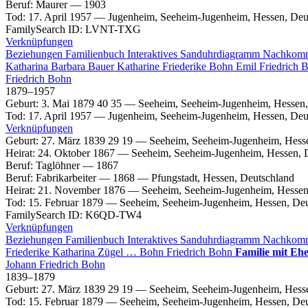
Beruf
:
Maurer
—
1903
Tod
:
17. April 1957
—
Jugenheim, Seeheim-Jugenheim, Hessen, Deu
FamilySearch ID
:
LVNT-TXG
Verknüpfungen
Beziehungen
Familienbuch
Interaktives Sanduhrdiagramm
Nachkom
Katharina Barbara
Bauer
Katharine Friederike
Bohn
Emil
Friedrich
B
Friedrich
Bohn
1879
–
1957
Geburt
:
3. Mai 1879
40
35
—
Seeheim, Seeheim-Jugenheim, Hessen,
Tod
:
17. April 1957
—
Jugenheim, Seeheim-Jugenheim, Hessen, Deu
Verknüpfungen
Geburt
:
27. März 1839
29
19
—
Seeheim, Seeheim-Jugenheim, Hess
Heirat
:
24. Oktober 1867
—
Seeheim, Seeheim-Jugenheim, Hessen, 
Beruf
:
Taglöhner
—
1867
Beruf
:
Fabrikarbeiter
—
1868
—
Pfungstadt, Hessen, Deutschland
Heirat
:
21. November 1876
—
Seeheim, Seeheim-Jugenheim, Hessen
Tod
:
15. Februar 1879
—
Seeheim, Seeheim-Jugenheim, Hessen, Deu
FamilySearch ID
:
K6QD-TW4
Verknüpfungen
Beziehungen
Familienbuch
Interaktives Sanduhrdiagramm
Nachkom
Friederike Katharina
Zügel
…
Bohn
Friedrich
Bohn
Familie mit Eh
Johann Friedrich
Bohn
1839
–
1879
Geburt
:
27. März 1839
29
19
—
Seeheim, Seeheim-Jugenheim, Hess
Tod
:
15. Februar 1879
—
Seeheim, Seeheim-Jugenheim, Hessen, Deu