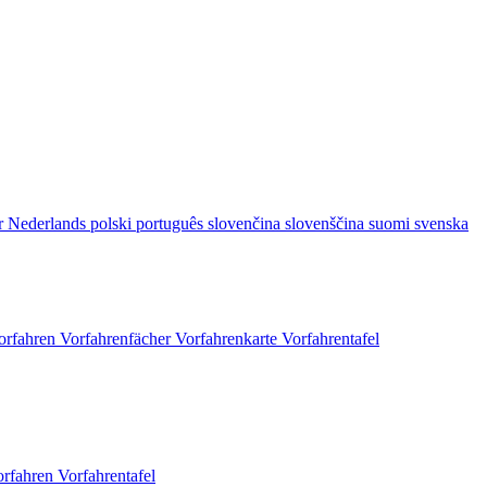
r
Nederlands
polski
português
slovenčina
slovenščina
suomi
svenska
orfahren
Vorfahrenfächer
Vorfahrenkarte
Vorfahrentafel
orfahren
Vorfahrentafel