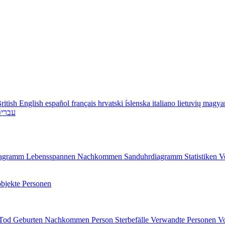
ritish English
español
français
hrvatski
íslenska
italiano
lietuvių
magya
עברי
diagramm
Lebensspannen
Nachkommen
Sanduhrdiagramm
Statistiken
V
bjekte
Personen
/Tod
Geburten
Nachkommen
Person
Sterbefälle
Verwandte Personen
V