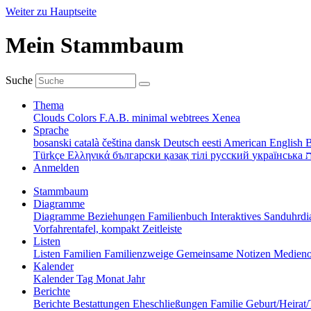
Weiter zu Hauptseite
Mein Stammbaum
Suche
Thema
Clouds
Colors
F.A.B.
minimal
webtrees
Xenea
Sprache
bosanski
català
čeština
dansk
Deutsch
eesti
American English
B
Türkçe
Ελληνικά
български
қазақ тілі
русский
українська
ת
Anmelden
Stammbaum
Diagramme
Diagramme
Beziehungen
Familienbuch
Interaktives Sanduhr
Vorfahrentafel, kompakt
Zeitleiste
Listen
Listen
Familien
Familienzweige
Gemeinsame Notizen
Medieno
Kalender
Kalender
Tag
Monat
Jahr
Berichte
Berichte
Bestattungen
Eheschließungen
Familie
Geburt/Heirat