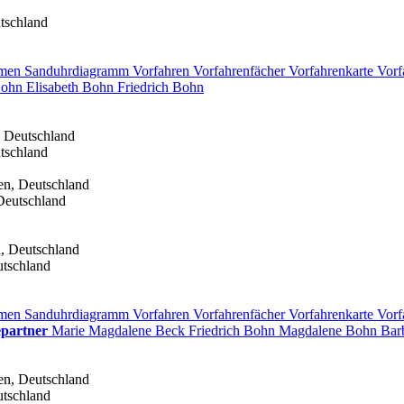
tschland
men
Sanduhrdiagramm
Vorfahren
Vorfahrenfächer
Vorfahrenkarte
Vorf
ohn
Elisabeth
Bohn
Friedrich
Bohn
 Deutschland
tschland
en, Deutschland
Deutschland
, Deutschland
tschland
men
Sanduhrdiagramm
Vorfahren
Vorfahrenfächer
Vorfahrenkarte
Vorf
epartner
Marie Magdalene
Beck
Friedrich
Bohn
Magdalene
Bohn
Bar
en, Deutschland
tschland