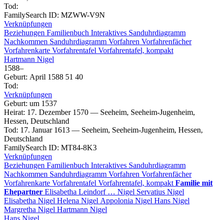
Tod
:
FamilySearch ID
:
MZWW-V9N
Verknüpfungen
Beziehungen
Familienbuch
Interaktives Sanduhrdiagramm
Nachkommen
Sanduhrdiagramm
Vorfahren
Vorfahrenfächer
Vorfahrenkarte
Vorfahrentafel
Vorfahrentafel, kompakt
Hartmann
Nigel
1588
–
Geburt
:
April 1588
51
40
Tod
:
Verknüpfungen
Geburt
:
um 1537
Heirat
:
17. Dezember 1570
—
Seeheim, Seeheim-Jugenheim,
Hessen, Deutschland
Tod
:
17. Januar 1613
—
Seeheim, Seeheim-Jugenheim, Hessen,
Deutschland
FamilySearch ID
:
MT84-8K3
Verknüpfungen
Beziehungen
Familienbuch
Interaktives Sanduhrdiagramm
Nachkommen
Sanduhrdiagramm
Vorfahren
Vorfahrenfächer
Vorfahrenkarte
Vorfahrentafel
Vorfahrentafel, kompakt
Familie mit
Ehepartner
Elisabetha
Leindorf
…
Nigel
Servatius
Nigel
Elisabetha
Nigel
Helena
Nigel
Appolonia
Nigel
Hans
Nigel
Margretha
Nigel
Hartmann
Nigel
Hans
Nigel