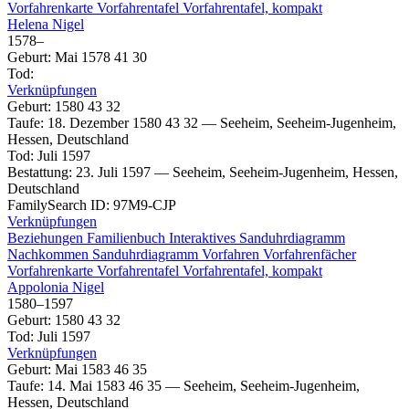
Vorfahrenkarte
Vorfahrentafel
Vorfahrentafel, kompakt
Helena
Nigel
1578
–
Geburt
:
Mai 1578
41
30
Tod
:
Verknüpfungen
Geburt
:
1580
43
32
Taufe
:
18. Dezember 1580
43
32
—
Seeheim, Seeheim-Jugenheim,
Hessen, Deutschland
Tod
:
Juli 1597
Bestattung
:
23. Juli 1597
—
Seeheim, Seeheim-Jugenheim, Hessen,
Deutschland
FamilySearch ID
:
97M9-CJP
Verknüpfungen
Beziehungen
Familienbuch
Interaktives Sanduhrdiagramm
Nachkommen
Sanduhrdiagramm
Vorfahren
Vorfahrenfächer
Vorfahrenkarte
Vorfahrentafel
Vorfahrentafel, kompakt
Appolonia
Nigel
1580
–
1597
Geburt
:
1580
43
32
Tod
:
Juli 1597
Verknüpfungen
Geburt
:
Mai 1583
46
35
Taufe
:
14. Mai 1583
46
35
—
Seeheim, Seeheim-Jugenheim,
Hessen, Deutschland