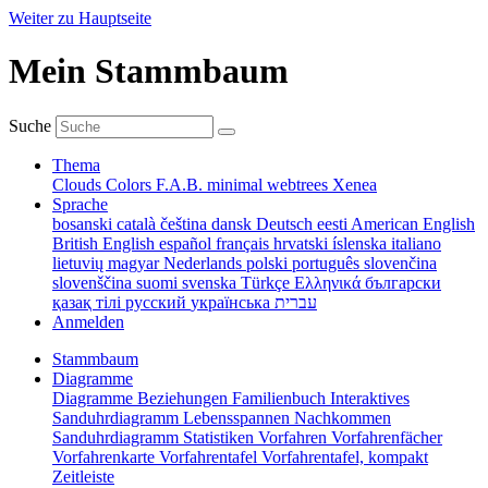
Weiter zu Hauptseite
Mein Stammbaum
Suche
Thema
Clouds
Colors
F.A.B.
minimal
webtrees
Xenea
Sprache
bosanski
català
čeština
dansk
Deutsch
eesti
American English
British English
español
français
hrvatski
íslenska
italiano
lietuvių
magyar
Nederlands
polski
português
slovenčina
slovenščina
suomi
svenska
Türkçe
Ελληνικά
български
қазақ тілі
русский
українська
עברית
Anmelden
Stammbaum
Diagramme
Diagramme
Beziehungen
Familienbuch
Interaktives
Sanduhrdiagramm
Lebensspannen
Nachkommen
Sanduhrdiagramm
Statistiken
Vorfahren
Vorfahrenfächer
Vorfahrenkarte
Vorfahrentafel
Vorfahrentafel, kompakt
Zeitleiste