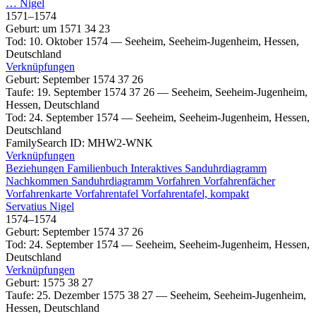
…
Nigel
1571
–
1574
Geburt
:
um 1571
34
23
Tod
:
10. Oktober 1574
—
Seeheim, Seeheim-Jugenheim, Hessen,
Deutschland
Verknüpfungen
Geburt
:
September 1574
37
26
Taufe
:
19. September 1574
37
26
—
Seeheim, Seeheim-Jugenheim,
Hessen, Deutschland
Tod
:
24. September 1574
—
Seeheim, Seeheim-Jugenheim, Hessen,
Deutschland
FamilySearch ID
:
MHW2-WNK
Verknüpfungen
Beziehungen
Familienbuch
Interaktives Sanduhrdiagramm
Nachkommen
Sanduhrdiagramm
Vorfahren
Vorfahrenfächer
Vorfahrenkarte
Vorfahrentafel
Vorfahrentafel, kompakt
Servatius
Nigel
1574
–
1574
Geburt
:
September 1574
37
26
Tod
:
24. September 1574
—
Seeheim, Seeheim-Jugenheim, Hessen,
Deutschland
Verknüpfungen
Geburt
:
1575
38
27
Taufe
:
25. Dezember 1575
38
27
—
Seeheim, Seeheim-Jugenheim,
Hessen, Deutschland