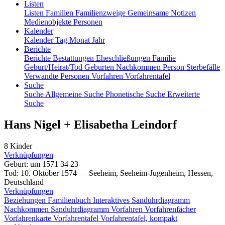
Listen
Listen
Familien
Familienzweige
Gemeinsame Notizen
Medienobjekte
Personen
Kalender
Kalender
Tag
Monat
Jahr
Berichte
Berichte
Bestattungen
Eheschließungen
Familie
Geburt/Heirat/Tod
Geburten
Nachkommen
Person
Sterbefälle
Verwandte Personen
Vorfahren
Vorfahrentafel
Suche
Suche
Allgemeine Suche
Phonetische Suche
Erweiterte
Suche
Hans
Nigel
+
Elisabetha
Leindorf
8 Kinder
Verknüpfungen
Geburt
:
um 1571
34
23
Tod
:
10. Oktober 1574
—
Seeheim, Seeheim-Jugenheim, Hessen,
Deutschland
Verknüpfungen
Beziehungen
Familienbuch
Interaktives Sanduhrdiagramm
Nachkommen
Sanduhrdiagramm
Vorfahren
Vorfahrenfächer
Vorfahrenkarte
Vorfahrentafel
Vorfahrentafel, kompakt