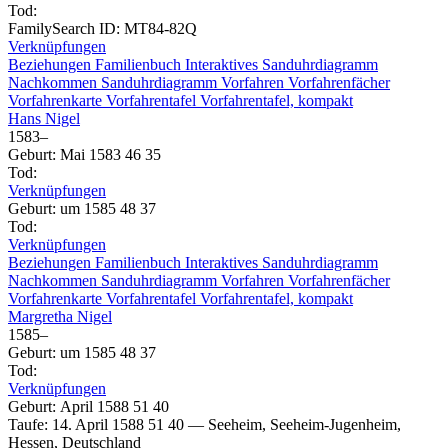
Tod
:
FamilySearch ID
:
MT84-82Q
Verknüpfungen
Beziehungen
Familienbuch
Interaktives Sanduhrdiagramm
Nachkommen
Sanduhrdiagramm
Vorfahren
Vorfahrenfächer
Vorfahrenkarte
Vorfahrentafel
Vorfahrentafel, kompakt
Hans
Nigel
1583
–
Geburt
:
Mai 1583
46
35
Tod
:
Verknüpfungen
Geburt
:
um 1585
48
37
Tod
:
Verknüpfungen
Beziehungen
Familienbuch
Interaktives Sanduhrdiagramm
Nachkommen
Sanduhrdiagramm
Vorfahren
Vorfahrenfächer
Vorfahrenkarte
Vorfahrentafel
Vorfahrentafel, kompakt
Margretha
Nigel
1585
–
Geburt
:
um 1585
48
37
Tod
:
Verknüpfungen
Geburt
:
April 1588
51
40
Taufe
:
14. April 1588
51
40
—
Seeheim, Seeheim-Jugenheim,
Hessen, Deutschland