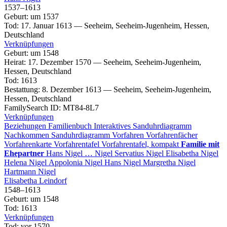
1537
–
1613
Geburt
:
um 1537
Tod
:
17. Januar 1613
—
Seeheim, Seeheim-Jugenheim, Hessen,
Deutschland
Verknüpfungen
Geburt
:
um 1548
Heirat
:
17. Dezember 1570
—
Seeheim, Seeheim-Jugenheim,
Hessen, Deutschland
Tod
:
1613
Bestattung
:
8. Dezember 1613
—
Seeheim, Seeheim-Jugenheim,
Hessen, Deutschland
FamilySearch ID
:
MT84-8L7
Verknüpfungen
Beziehungen
Familienbuch
Interaktives Sanduhrdiagramm
Nachkommen
Sanduhrdiagramm
Vorfahren
Vorfahrenfächer
Vorfahrenkarte
Vorfahrentafel
Vorfahrentafel, kompakt
Familie mit
Ehepartner
Hans
Nigel
…
Nigel
Servatius
Nigel
Elisabetha
Nigel
Helena
Nigel
Appolonia
Nigel
Hans
Nigel
Margretha
Nigel
Hartmann
Nigel
Elisabetha
Leindorf
1548
–
1613
Geburt
:
um 1548
Tod
:
1613
Verknüpfungen
Tod
:
vor 1570