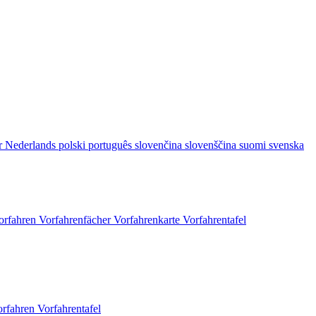
r
Nederlands
polski
português
slovenčina
slovenščina
suomi
svenska
orfahren
Vorfahrenfächer
Vorfahrenkarte
Vorfahrentafel
orfahren
Vorfahrentafel