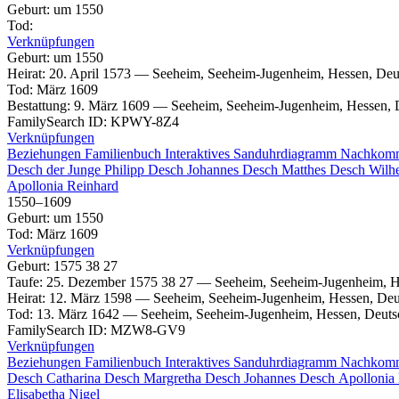
Geburt
:
um 1550
Tod
:
Verknüpfungen
Geburt
:
um 1550
Heirat
:
20. April 1573
—
Seeheim, Seeheim-Jugenheim, Hessen, Deu
Tod
:
März 1609
Bestattung
:
9. März 1609
—
Seeheim, Seeheim-Jugenheim, Hessen, 
FamilySearch ID
:
KPWY-8Z4
Verknüpfungen
Beziehungen
Familienbuch
Interaktives Sanduhrdiagramm
Nachkom
Desch
der Junge
Philipp
Desch
Johannes
Desch
Matthes
Desch
Wilh
Apollonia
Reinhard
1550
–
1609
Geburt
:
um 1550
Tod
:
März 1609
Verknüpfungen
Geburt
:
1575
38
27
Taufe
:
25. Dezember 1575
38
27
—
Seeheim, Seeheim-Jugenheim, H
Heirat
:
12. März 1598
—
Seeheim, Seeheim-Jugenheim, Hessen, Deu
Tod
:
13. März 1642
—
Seeheim, Seeheim-Jugenheim, Hessen, Deuts
FamilySearch ID
:
MZW8-GV9
Verknüpfungen
Beziehungen
Familienbuch
Interaktives Sanduhrdiagramm
Nachkom
Desch
Catharina
Desch
Margretha
Desch
Johannes
Desch
Apollonia
Elisabetha
Nigel