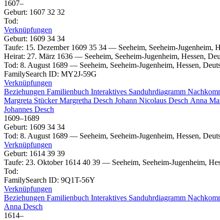
1607
–
Geburt
:
1607
32
32
Tod
:
Verknüpfungen
Geburt
:
1609
34
34
Taufe
:
15. Dezember 1609
35
34
—
Seeheim, Seeheim-Jugenheim, H
Heirat
:
27. März 1636
—
Seeheim, Seeheim-Jugenheim, Hessen, Deu
Tod
:
8. August 1689
—
Seeheim, Seeheim-Jugenheim, Hessen, Deut
FamilySearch ID
:
MY2J-59G
Verknüpfungen
Beziehungen
Familienbuch
Interaktives Sanduhrdiagramm
Nachkom
Margreta
Stücker
Margretha
Desch
Johann Nicolaus
Desch
Anna Ma
Johannes
Desch
1609
–
1689
Geburt
:
1609
34
34
Tod
:
8. August 1689
—
Seeheim, Seeheim-Jugenheim, Hessen, Deut
Verknüpfungen
Geburt
:
1614
39
39
Taufe
:
23. Oktober 1614
40
39
—
Seeheim, Seeheim-Jugenheim, Hes
Tod
:
FamilySearch ID
:
9Q1T-56Y
Verknüpfungen
Beziehungen
Familienbuch
Interaktives Sanduhrdiagramm
Nachkom
Anna
Desch
1614
–