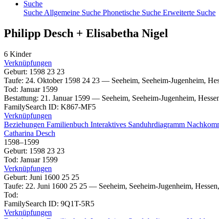
Suche
Suche
Allgemeine Suche
Phonetische Suche
Erweiterte Suche
Philipp
Desch
+
Elisabetha
Nigel
6 Kinder
Verknüpfungen
Geburt
:
1598
23
23
Taufe
:
24. Oktober 1598
24
23
—
Seeheim, Seeheim-Jugenheim, Hes
Tod
:
Januar 1599
Bestattung
:
21. Januar 1599
—
Seeheim, Seeheim-Jugenheim, Hessen
FamilySearch ID
:
K867-MF5
Verknüpfungen
Beziehungen
Familienbuch
Interaktives Sanduhrdiagramm
Nachkom
Catharina
Desch
1598
–
1599
Geburt
:
1598
23
23
Tod
:
Januar 1599
Verknüpfungen
Geburt
:
Juni 1600
25
25
Taufe
:
22. Juni 1600
25
25
—
Seeheim, Seeheim-Jugenheim, Hessen,
Tod
:
FamilySearch ID
:
9Q1T-5R5
Verknüpfungen