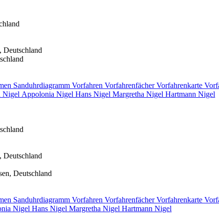
chland
, Deutschland
schland
men
Sanduhrdiagramm
Vorfahren
Vorfahrenfächer
Vorfahrenkarte
Vorf
a
Nigel
Appolonia
Nigel
Hans
Nigel
Margretha
Nigel
Hartmann
Nigel
schland
, Deutschland
sen, Deutschland
men
Sanduhrdiagramm
Vorfahren
Vorfahrenfächer
Vorfahrenkarte
Vorf
onia
Nigel
Hans
Nigel
Margretha
Nigel
Hartmann
Nigel