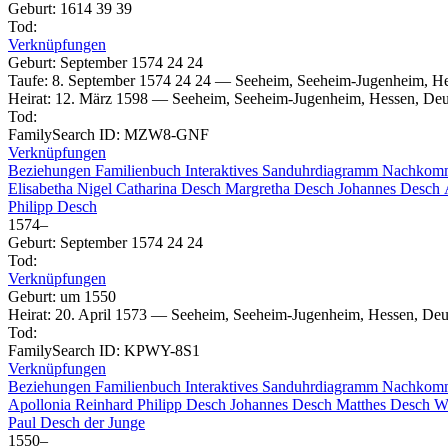
Geburt
:
1614
39
39
Tod
:
Verknüpfungen
Geburt
:
September 1574
24
24
Taufe
:
8. September 1574
24
24
—
Seeheim, Seeheim-Jugenheim, He
Heirat
:
12. März 1598
—
Seeheim, Seeheim-Jugenheim, Hessen, Deu
Tod
:
FamilySearch ID
:
MZW8-GNF
Verknüpfungen
Beziehungen
Familienbuch
Interaktives Sanduhrdiagramm
Nachkom
Elisabetha
Nigel
Catharina
Desch
Margretha
Desch
Johannes
Desch
Philipp
Desch
1574
–
Geburt
:
September 1574
24
24
Tod
:
Verknüpfungen
Geburt
:
um 1550
Heirat
:
20. April 1573
—
Seeheim, Seeheim-Jugenheim, Hessen, Deu
Tod
:
FamilySearch ID
:
KPWY-8S1
Verknüpfungen
Beziehungen
Familienbuch
Interaktives Sanduhrdiagramm
Nachkom
Apollonia
Reinhard
Philipp
Desch
Johannes
Desch
Matthes
Desch
W
Paul
Desch
der Junge
1550
–