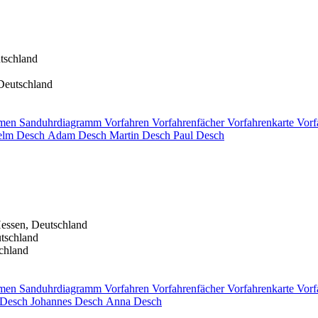
tschland
Deutschland
men
Sanduhrdiagramm
Vorfahren
Vorfahrenfächer
Vorfahrenkarte
Vorf
elm
Desch
Adam
Desch
Martin
Desch
Paul
Desch
essen, Deutschland
tschland
chland
men
Sanduhrdiagramm
Vorfahren
Vorfahrenfächer
Vorfahrenkarte
Vorf
Desch
Johannes
Desch
Anna
Desch