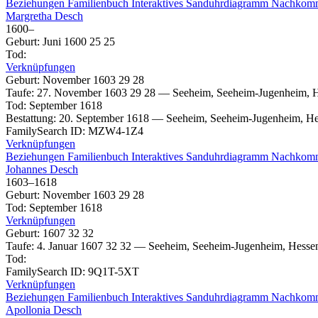
Beziehungen
Familienbuch
Interaktives Sanduhrdiagramm
Nachkom
Margretha
Desch
1600
–
Geburt
:
Juni 1600
25
25
Tod
:
Verknüpfungen
Geburt
:
November 1603
29
28
Taufe
:
27. November 1603
29
28
—
Seeheim, Seeheim-Jugenheim, H
Tod
:
September 1618
Bestattung
:
20. September 1618
—
Seeheim, Seeheim-Jugenheim, He
FamilySearch ID
:
MZW4-1Z4
Verknüpfungen
Beziehungen
Familienbuch
Interaktives Sanduhrdiagramm
Nachkom
Johannes
Desch
1603
–
1618
Geburt
:
November 1603
29
28
Tod
:
September 1618
Verknüpfungen
Geburt
:
1607
32
32
Taufe
:
4. Januar 1607
32
32
—
Seeheim, Seeheim-Jugenheim, Hessen
Tod
:
FamilySearch ID
:
9Q1T-5XT
Verknüpfungen
Beziehungen
Familienbuch
Interaktives Sanduhrdiagramm
Nachkom
Apollonia
Desch