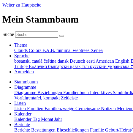
Weiter zu Hauptseite
Mein Stammbaum
Suche
Thema
Clouds
Colors
F.A.B.
minimal
webtrees
Xenea
Sprache
bosanski
català
čeština
dansk
Deutsch
eesti
American English
B
Türkçe
Ελληνικά
български
қазақ тілі
русский
українська
ת
Anmelden
Stammbaum
Diagramme
Diagramme
Beziehungen
Familienbuch
Interaktives Sanduhr
Vorfahrentafel, kompakt
Zeitleiste
Listen
Listen
Familien
Familienzweige
Gemeinsame Notizen
Medieno
Kalender
Kalender
Tag
Monat
Jahr
Berichte
Berichte
Bestattungen
Eheschließungen
Familie
Geburt/Heirat