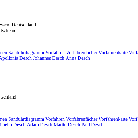
ssen, Deutschland
tschland
men
Sanduhrdiagramm
Vorfahren
Vorfahrenfächer
Vorfahrenkarte
Vorf
Apollonia
Desch
Johannes
Desch
Anna
Desch
tschland
men
Sanduhrdiagramm
Vorfahren
Vorfahrenfächer
Vorfahrenkarte
Vorf
ilhelm
Desch
Adam
Desch
Martin
Desch
Paul
Desch