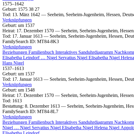
1575
–
1642
Geburt
:
1575
38
27
Tod
:
13. März 1642
—
Seeheim, Seeheim-Jugenheim, Hessen, Deuts
Verknüpfungen
Geburt
:
um 1537
Heirat
:
17. Dezember 1570
—
Seeheim, Seeheim-Jugenheim, Hessen
Tod
:
17. Januar 1613
—
Seeheim, Seeheim-Jugenheim, Hessen, Deut
FamilySearch ID
:
MT84-8K3
Verknüpfungen
Beziehungen
Familienbuch
Interaktives Sanduhrdiagramm
Nachkom
Elisabetha
Leindorf
…
Nigel
Servatius
Nigel
Elisabetha
Nigel
Helen
Hans
Nigel
1537
–
1613
Geburt
:
um 1537
Tod
:
17. Januar 1613
—
Seeheim, Seeheim-Jugenheim, Hessen, Deut
Verknüpfungen
Geburt
:
um 1548
Heirat
:
17. Dezember 1570
—
Seeheim, Seeheim-Jugenheim, Hessen
Tod
:
1613
Bestattung
:
8. Dezember 1613
—
Seeheim, Seeheim-Jugenheim, Hes
FamilySearch ID
:
MT84-8L7
Verknüpfungen
Beziehungen
Familienbuch
Interaktives Sanduhrdiagramm
Nachkom
Nigel
…
Nigel
Servatius
Nigel
Elisabetha
Nigel
Helena
Nigel
Appol
Elisabetha
Leindorf