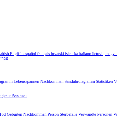
ritish English
español
français
hrvatski
íslenska
italiano
lietuvių
magya
עברי
diagramm
Lebensspannen
Nachkommen
Sanduhrdiagramm
Statistiken
V
bjekte
Personen
/Tod
Geburten
Nachkommen
Person
Sterbefälle
Verwandte Personen
V