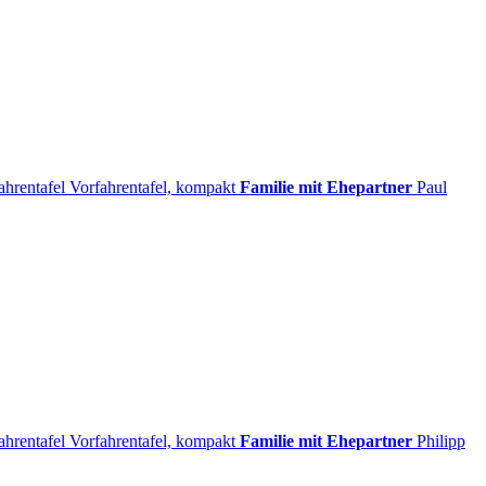
ahrentafel
Vorfahrentafel, kompakt
Familie mit Ehepartner
Paul
ahrentafel
Vorfahrentafel, kompakt
Familie mit Ehepartner
Philipp