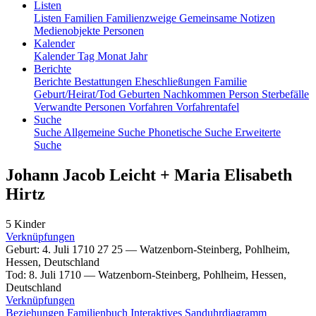
Listen
Listen
Familien
Familienzweige
Gemeinsame Notizen
Medienobjekte
Personen
Kalender
Kalender
Tag
Monat
Jahr
Berichte
Berichte
Bestattungen
Eheschließungen
Familie
Geburt/Heirat/Tod
Geburten
Nachkommen
Person
Sterbefälle
Verwandte Personen
Vorfahren
Vorfahrentafel
Suche
Suche
Allgemeine Suche
Phonetische Suche
Erweiterte
Suche
Johann Jacob
Leicht
+
Maria Elisabeth
Hirtz
5 Kinder
Verknüpfungen
Geburt
:
4. Juli 1710
27
25
—
Watzenborn-Steinberg, Pohlheim,
Hessen, Deutschland
Tod
:
8. Juli 1710
—
Watzenborn-Steinberg, Pohlheim, Hessen,
Deutschland
Verknüpfungen
Beziehungen
Familienbuch
Interaktives Sanduhrdiagramm