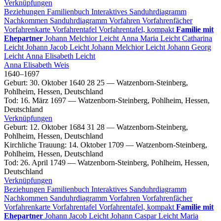
Verknüpfungen
Beziehungen
Familienbuch
Interaktives Sanduhrdiagramm
Nachkommen
Sanduhrdiagramm
Vorfahren
Vorfahrenfächer
Vorfahrenkarte
Vorfahrentafel
Vorfahrentafel, kompakt
Familie mit
Ehepartner
Johann Melchior
Leicht
Anna Maria
Leicht
Catharina
Leicht
Johann Jacob
Leicht
Johann Melchior
Leicht
Johann Georg
Leicht
Anna Elisabeth
Leicht
Anna Elisabeth
Weis
1640
–
1697
Geburt
:
30. Oktober 1640
28
25
—
Watzenborn-Steinberg,
Pohlheim, Hessen, Deutschland
Tod
:
16. März 1697
—
Watzenborn-Steinberg, Pohlheim, Hessen,
Deutschland
Verknüpfungen
Geburt
:
12. Oktober 1684
31
28
—
Watzenborn-Steinberg,
Pohlheim, Hessen, Deutschland
Kirchliche Trauung
:
14. Oktober 1709
—
Watzenborn-Steinberg,
Pohlheim, Hessen, Deutschland
Tod
:
26. April 1749
—
Watzenborn-Steinberg, Pohlheim, Hessen,
Deutschland
Verknüpfungen
Beziehungen
Familienbuch
Interaktives Sanduhrdiagramm
Nachkommen
Sanduhrdiagramm
Vorfahren
Vorfahrenfächer
Vorfahrenkarte
Vorfahrentafel
Vorfahrentafel, kompakt
Familie mit
Ehepartner
Johann Jacob
Leicht
Johann Caspar
Leicht
Maria