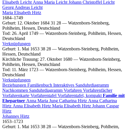
Elisabeth
Leicht
Anna Maria
Leicht
Johann Christoffel
Leicht
Georg Andreas
Leicht
Maria Elisabeth
Hirtz
1684
–
1749
Geburt
:
12. Oktober 1684
31
28
—
Watzenborn-Steinberg,
Pohlheim, Hessen, Deutschland
Tod
:
26. April 1749
—
Watzenborn-Steinberg, Pohlheim, Hessen,
Deutschland
Verknüpfungen
Geburt
:
1. Mai 1653
38
28
—
Watzenborn-Steinberg, Pohlheim,
Hessen, Deutschland
Kirchliche Trauung
:
27. Oktober 1680
—
Watzenborn-Steinberg,
Pohlheim, Hessen, Deutschland
Tod
:
11. März 1723
—
Watzenborn-Steinberg, Pohlheim, Hessen,
Deutschland
Verknüpfungen
Beziehungen
Familienbuch
Interaktives Sanduhrdiagramm
Nachkommen
Sanduhrdiagramm
Vorfahren
Vorfahrenfächer
Vorfahrenkarte
Vorfahrentafel
Vorfahrentafel, kompakt
Familie mit
Ehepartner
Anna Maria
Jung
Catharina
Hirtz
Anna Catharina
Hirtz
Anna Elisabeth
Hirtz
Maria Elisabeth
Hirtz
Johann Caspar
Hirtz
Johannes
Hirtz
1653
–
1723
Geburt
:
1. Mai 1653
38
28
—
Watzenborn-Steinberg, Pohlheim,