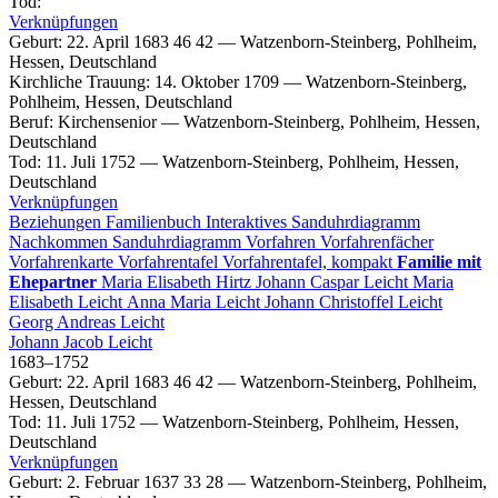
Tod
:
Verknüpfungen
Geburt
:
22. April 1683
46
42
—
Watzenborn-Steinberg, Pohlheim,
Hessen, Deutschland
Kirchliche Trauung
:
14. Oktober 1709
—
Watzenborn-Steinberg,
Pohlheim, Hessen, Deutschland
Beruf
:
Kirchensenior
—
Watzenborn-Steinberg, Pohlheim, Hessen,
Deutschland
Tod
:
11. Juli 1752
—
Watzenborn-Steinberg, Pohlheim, Hessen,
Deutschland
Verknüpfungen
Beziehungen
Familienbuch
Interaktives Sanduhrdiagramm
Nachkommen
Sanduhrdiagramm
Vorfahren
Vorfahrenfächer
Vorfahrenkarte
Vorfahrentafel
Vorfahrentafel, kompakt
Familie mit
Ehepartner
Maria Elisabeth
Hirtz
Johann Caspar
Leicht
Maria
Elisabeth
Leicht
Anna Maria
Leicht
Johann Christoffel
Leicht
Georg Andreas
Leicht
Johann Jacob
Leicht
1683
–
1752
Geburt
:
22. April 1683
46
42
—
Watzenborn-Steinberg, Pohlheim,
Hessen, Deutschland
Tod
:
11. Juli 1752
—
Watzenborn-Steinberg, Pohlheim, Hessen,
Deutschland
Verknüpfungen
Geburt
:
2. Februar 1637
33
28
—
Watzenborn-Steinberg, Pohlheim,