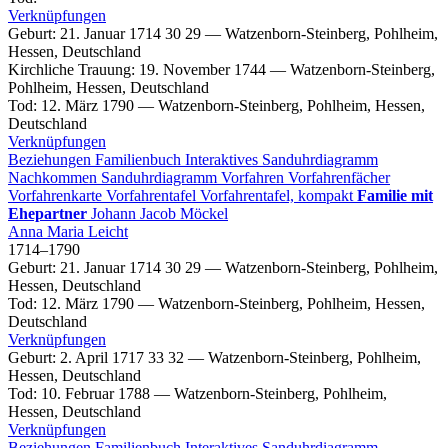
Verknüpfungen
Geburt
:
21. Januar 1714
30
29
—
Watzenborn-Steinberg, Pohlheim,
Hessen, Deutschland
Kirchliche Trauung
:
19. November 1744
—
Watzenborn-Steinberg,
Pohlheim, Hessen, Deutschland
Tod
:
12. März 1790
—
Watzenborn-Steinberg, Pohlheim, Hessen,
Deutschland
Verknüpfungen
Beziehungen
Familienbuch
Interaktives Sanduhrdiagramm
Nachkommen
Sanduhrdiagramm
Vorfahren
Vorfahrenfächer
Vorfahrenkarte
Vorfahrentafel
Vorfahrentafel, kompakt
Familie mit
Ehepartner
Johann Jacob
Möckel
Anna Maria
Leicht
1714
–
1790
Geburt
:
21. Januar 1714
30
29
—
Watzenborn-Steinberg, Pohlheim,
Hessen, Deutschland
Tod
:
12. März 1790
—
Watzenborn-Steinberg, Pohlheim, Hessen,
Deutschland
Verknüpfungen
Geburt
:
2. April 1717
33
32
—
Watzenborn-Steinberg, Pohlheim,
Hessen, Deutschland
Tod
:
10. Februar 1788
—
Watzenborn-Steinberg, Pohlheim,
Hessen, Deutschland
Verknüpfungen
Beziehungen
Familienbuch
Interaktives Sanduhrdiagramm