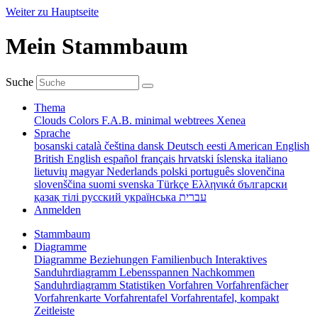
Weiter zu Hauptseite
Mein Stammbaum
Suche
Thema
Clouds
Colors
F.A.B.
minimal
webtrees
Xenea
Sprache
bosanski
català
čeština
dansk
Deutsch
eesti
American English
British English
español
français
hrvatski
íslenska
italiano
lietuvių
magyar
Nederlands
polski
português
slovenčina
slovenščina
suomi
svenska
Türkçe
Ελληνικά
български
қазақ тілі
русский
українська
עברית
Anmelden
Stammbaum
Diagramme
Diagramme
Beziehungen
Familienbuch
Interaktives
Sanduhrdiagramm
Lebensspannen
Nachkommen
Sanduhrdiagramm
Statistiken
Vorfahren
Vorfahrenfächer
Vorfahrenkarte
Vorfahrentafel
Vorfahrentafel, kompakt
Zeitleiste