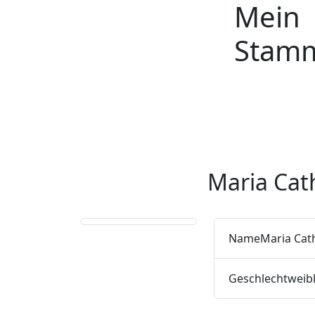
Mein
Weiter zu Hauptseite
Stam
Maria Cat
Name
Maria Cat
Geschlecht
weibl