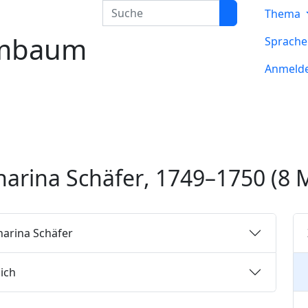
Suche
Thema
mbaum
Sprach
Anmeld
harina
Schäfer
,
1749
–
1750
(8 M
harina
Schäfer
ich