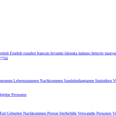
ritish English
español
français
hrvatski
íslenska
italiano
lietuvių
magya
עברי
diagramm
Lebensspannen
Nachkommen
Sanduhrdiagramm
Statistiken
V
bjekte
Personen
/Tod
Geburten
Nachkommen
Person
Sterbefälle
Verwandte Personen
V