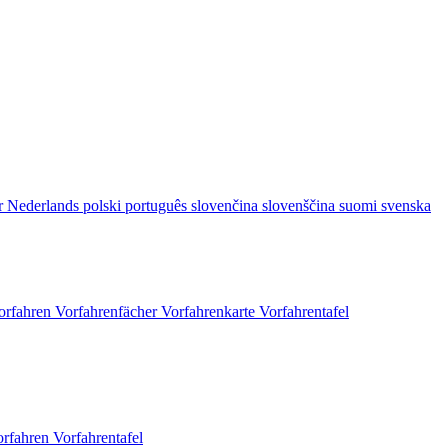
r
Nederlands
polski
português
slovenčina
slovenščina
suomi
svenska
orfahren
Vorfahrenfächer
Vorfahrenkarte
Vorfahrentafel
orfahren
Vorfahrentafel