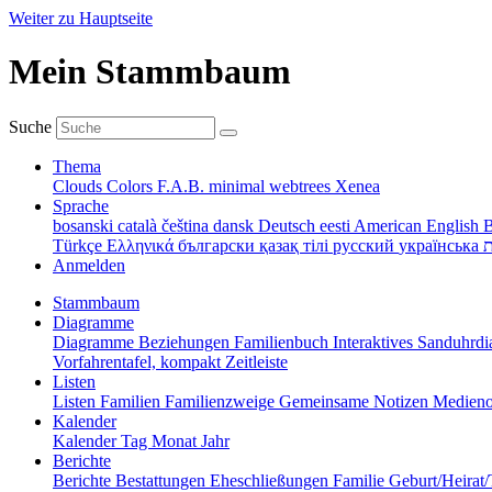
Weiter zu Hauptseite
Mein Stammbaum
Suche
Thema
Clouds
Colors
F.A.B.
minimal
webtrees
Xenea
Sprache
bosanski
català
čeština
dansk
Deutsch
eesti
American English
B
Türkçe
Ελληνικά
български
қазақ тілі
русский
українська
ת
Anmelden
Stammbaum
Diagramme
Diagramme
Beziehungen
Familienbuch
Interaktives Sanduhr
Vorfahrentafel, kompakt
Zeitleiste
Listen
Listen
Familien
Familienzweige
Gemeinsame Notizen
Medieno
Kalender
Kalender
Tag
Monat
Jahr
Berichte
Berichte
Bestattungen
Eheschließungen
Familie
Geburt/Heirat