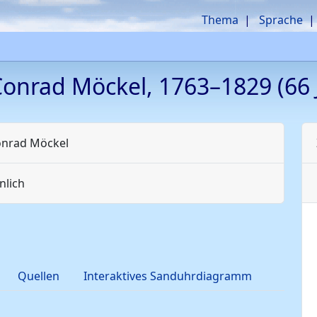
Thema
Sprache
Conrad
Möckel
,
1763
–
1829
(66 
onrad
Möckel
lich
Quellen
Interaktives Sanduhrdiagramm