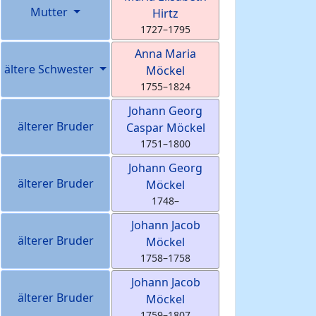
Mutter
Hirtz
1727
–
1795
Anna Maria
ältere Schwester
Möckel
1755
–
1824
Johann Georg
älterer Bruder
Caspar
Möckel
1751
–
1800
Johann Georg
älterer Bruder
Möckel
1748
–
Johann Jacob
älterer Bruder
Möckel
1758
–
1758
Johann Jacob
älterer Bruder
Möckel
1759
–
1807