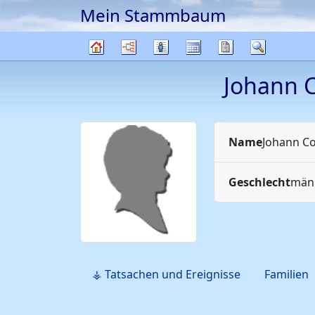
Mein Stammbaum
Weiter zu Hauptseite
Diagramme
Listen
Kalender
Berichte
Suche
Stammbaum
Johann 
Name
Johann C
Geschlecht
männ
⚶ Tatsachen und Ereignisse
Familien