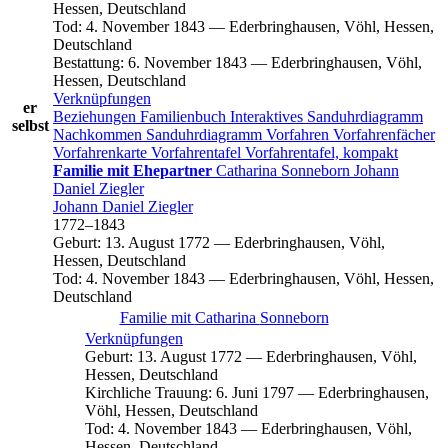
Hessen, Deutschland
Tod
:
4. November 1843
—
Ederbringhausen, Vöhl, Hessen,
Deutschland
Bestattung
:
6. November 1843
—
Ederbringhausen, Vöhl,
Hessen, Deutschland
Verknüpfungen
er
Beziehungen
Familienbuch
Interaktives Sanduhrdiagramm
selbst
Nachkommen
Sanduhrdiagramm
Vorfahren
Vorfahrenfächer
Vorfahrenkarte
Vorfahrentafel
Vorfahrentafel, kompakt
Familie mit Ehepartner
Catharina
Sonneborn
Johann
Daniel
Ziegler
Johann Daniel
Ziegler
1772
–
1843
Geburt
:
13. August 1772
—
Ederbringhausen, Vöhl,
Hessen, Deutschland
Tod
:
4. November 1843
—
Ederbringhausen, Vöhl, Hessen,
Deutschland
Familie mit
Catharina
Sonneborn
Verknüpfungen
Geburt
:
13. August 1772
—
Ederbringhausen, Vöhl,
Hessen, Deutschland
Kirchliche Trauung
:
6. Juni 1797
—
Ederbringhausen,
Vöhl, Hessen, Deutschland
Tod
:
4. November 1843
—
Ederbringhausen, Vöhl,
Hessen, Deutschland