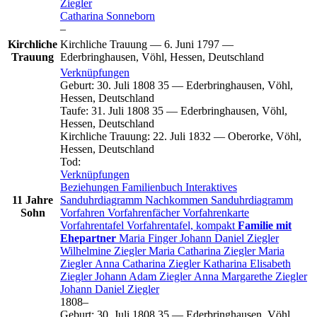
Ziegler
Catharina
Sonneborn
–
Kirchliche
Kirchliche Trauung
—
6. Juni 1797
—
Trauung
Ederbringhausen, Vöhl, Hessen, Deutschland
Verknüpfungen
Geburt
:
30. Juli 1808
35
—
Ederbringhausen, Vöhl,
Hessen, Deutschland
Taufe
:
31. Juli 1808
35
—
Ederbringhausen, Vöhl,
Hessen, Deutschland
Kirchliche Trauung
:
22. Juli 1832
—
Oberorke, Vöhl,
Hessen, Deutschland
Tod
:
Verknüpfungen
Beziehungen
Familienbuch
Interaktives
11 Jahre
Sanduhrdiagramm
Nachkommen
Sanduhrdiagramm
Sohn
Vorfahren
Vorfahrenfächer
Vorfahrenkarte
Vorfahrentafel
Vorfahrentafel, kompakt
Familie mit
Ehepartner
Maria
Finger
Johann Daniel
Ziegler
Wilhelmine
Ziegler
Maria Catharina
Ziegler
Maria
Ziegler
Anna Catharina
Ziegler
Katharina Elisabeth
Ziegler
Johann Adam
Ziegler
Anna Margarethe
Ziegler
Johann Daniel
Ziegler
1808
–
Geburt
:
30. Juli 1808
35
—
Ederbringhausen, Vöhl,