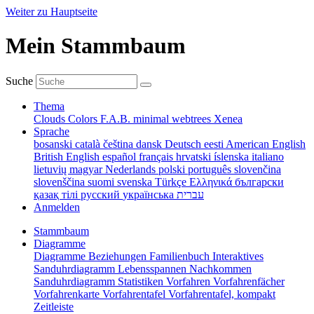
Weiter zu Hauptseite
Mein Stammbaum
Suche
Thema
Clouds
Colors
F.A.B.
minimal
webtrees
Xenea
Sprache
bosanski
català
čeština
dansk
Deutsch
eesti
American English
British English
español
français
hrvatski
íslenska
italiano
lietuvių
magyar
Nederlands
polski
português
slovenčina
slovenščina
suomi
svenska
Türkçe
Ελληνικά
български
қазақ тілі
русский
українська
עברית
Anmelden
Stammbaum
Diagramme
Diagramme
Beziehungen
Familienbuch
Interaktives
Sanduhrdiagramm
Lebensspannen
Nachkommen
Sanduhrdiagramm
Statistiken
Vorfahren
Vorfahrenfächer
Vorfahrenkarte
Vorfahrentafel
Vorfahrentafel, kompakt
Zeitleiste