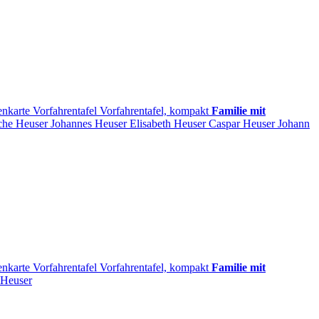
enkarte
Vorfahrentafel
Vorfahrentafel, kompakt
Familie mit
che
Heuser
Johannes
Heuser
Elisabeth
Heuser
Caspar
Heuser
Johann
enkarte
Vorfahrentafel
Vorfahrentafel, kompakt
Familie mit
Heuser