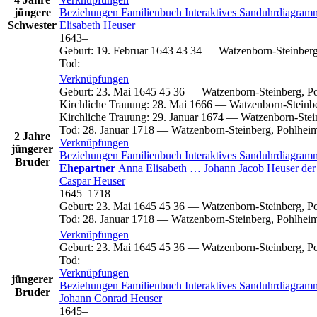
jüngere
Beziehungen
Familienbuch
Interaktives Sanduhrdiagra
Schwester
Elisabeth
Heuser
1643
–
Geburt
:
19. Februar 1643
43
34
—
Watzenborn-Steinberg
Tod
:
Verknüpfungen
Geburt
:
23. Mai 1645
45
36
—
Watzenborn-Steinberg, P
Kirchliche Trauung
:
28. Mai 1666
—
Watzenborn-Steinbe
Kirchliche Trauung
:
29. Januar 1674
—
Watzenborn-Stei
Tod
:
28. Januar 1718
—
Watzenborn-Steinberg, Pohlheim
2 Jahre
Verknüpfungen
jüngerer
Beziehungen
Familienbuch
Interaktives Sanduhrdiagra
Bruder
Ehepartner
Anna Elisabeth
…
Johann Jacob
Heuser
der
Caspar
Heuser
1645
–
1718
Geburt
:
23. Mai 1645
45
36
—
Watzenborn-Steinberg, P
Tod
:
28. Januar 1718
—
Watzenborn-Steinberg, Pohlheim
Verknüpfungen
Geburt
:
23. Mai 1645
45
36
—
Watzenborn-Steinberg, P
Tod
:
Verknüpfungen
jüngerer
Beziehungen
Familienbuch
Interaktives Sanduhrdiagra
Bruder
Johann Conrad
Heuser
1645
–