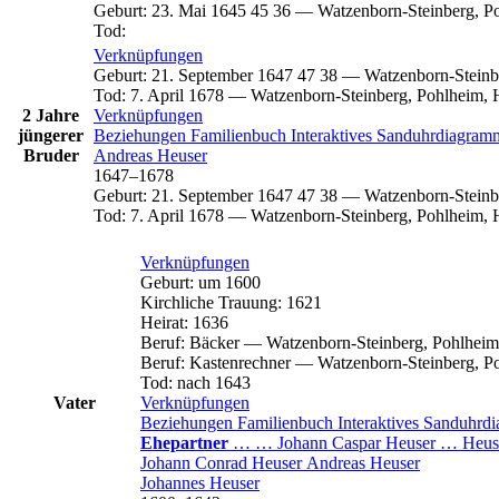
Geburt
:
23. Mai 1645
45
36
—
Watzenborn-Steinberg, P
Tod
:
Verknüpfungen
Geburt
:
21. September 1647
47
38
—
Watzenborn-Steinb
Tod
:
7. April 1678
—
Watzenborn-Steinberg, Pohlheim, 
2 Jahre
Verknüpfungen
jüngerer
Beziehungen
Familienbuch
Interaktives Sanduhrdiagra
Bruder
Andreas
Heuser
1647
–
1678
Geburt
:
21. September 1647
47
38
—
Watzenborn-Steinb
Tod
:
7. April 1678
—
Watzenborn-Steinberg, Pohlheim, 
Verknüpfungen
Geburt
:
um 1600
Kirchliche Trauung
:
1621
Heirat
:
1636
Beruf
:
Bäcker
—
Watzenborn-Steinberg, Pohlheim
Beruf
:
Kastenrechner
—
Watzenborn-Steinberg, P
Tod
:
nach 1643
Vater
Verknüpfungen
Beziehungen
Familienbuch
Interaktives Sanduhr
Ehepartner
…
…
Johann Caspar
Heuser
…
Heus
Johann Conrad
Heuser
Andreas
Heuser
Johannes
Heuser