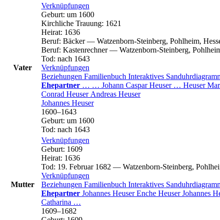
Verknüpfungen
Geburt
:
um 1600
Kirchliche Trauung
:
1621
Heirat
:
1636
Beruf
:
Bäcker
—
Watzenborn-Steinberg, Pohlheim, Hess
Beruf
:
Kastenrechner
—
Watzenborn-Steinberg, Pohlhei
Tod
:
nach 1643
Vater
Verknüpfungen
Beziehungen
Familienbuch
Interaktives Sanduhrdiagra
Ehepartner
…
…
Johann Caspar
Heuser
…
Heuser
Mar
Conrad
Heuser
Andreas
Heuser
Johannes
Heuser
1600
–
1643
Geburt
:
um 1600
Tod
:
nach 1643
Verknüpfungen
Geburt
:
1609
Heirat
:
1636
Tod
:
19. Februar 1682
—
Watzenborn-Steinberg, Pohlhe
Verknüpfungen
Mutter
Beziehungen
Familienbuch
Interaktives Sanduhrdiagra
Ehepartner
Johannes
Heuser
Enche
Heuser
Johannes
He
Catharina
…
1609
–
1682
Geburt
:
1609