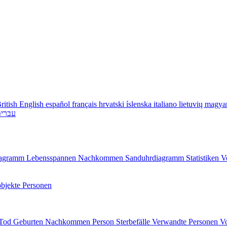
ritish English
español
français
hrvatski
íslenska
italiano
lietuvių
magya
עברי
diagramm
Lebensspannen
Nachkommen
Sanduhrdiagramm
Statistiken
V
bjekte
Personen
/Tod
Geburten
Nachkommen
Person
Sterbefälle
Verwandte Personen
V