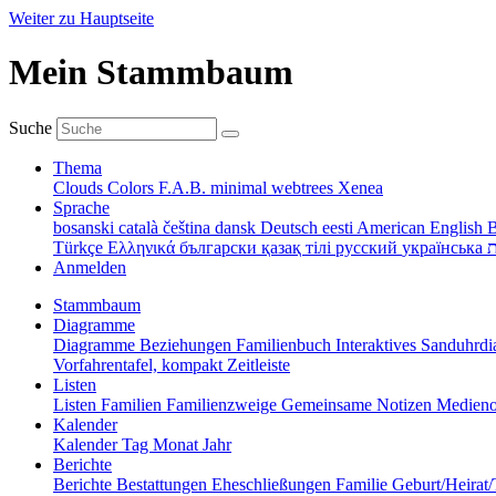
Weiter zu Hauptseite
Mein Stammbaum
Suche
Thema
Clouds
Colors
F.A.B.
minimal
webtrees
Xenea
Sprache
bosanski
català
čeština
dansk
Deutsch
eesti
American English
B
Türkçe
Ελληνικά
български
қазақ тілі
русский
українська
ת
Anmelden
Stammbaum
Diagramme
Diagramme
Beziehungen
Familienbuch
Interaktives Sanduhr
Vorfahrentafel, kompakt
Zeitleiste
Listen
Listen
Familien
Familienzweige
Gemeinsame Notizen
Medieno
Kalender
Kalender
Tag
Monat
Jahr
Berichte
Berichte
Bestattungen
Eheschließungen
Familie
Geburt/Heirat