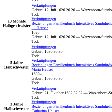
Verknüpfungen
Geburt
:
12. Juli 1626
26
26
—
Watzenborn-Steinbe
Tod
:
Verknüpfungen
13 Monate
Beziehungen
Familienbuch
Interaktives Sanduhr
Halbgeschwister
…
Heuser
1626
–
Geburt
:
12. Juli 1626
26
26
—
Watzenborn-Steinbe
Tod
:
Verknüpfungen
Geburt
:
1630
30
30
Tod
:
Verknüpfungen
5 Jahre
Beziehungen
Familienbuch
Interaktives Sanduhr
Halbschwester
Maria
Heuser
1630
–
Geburt
:
1630
30
30
Tod
:
Verknüpfungen
Geburt
:
21. Oktober 1632
32
32
—
Watzenborn-St
Tod
:
Verknüpfungen
3 Jahre
Beziehungen
Familienbuch
Interaktives Sanduhr
Halbschwester
Catharina
Heuser