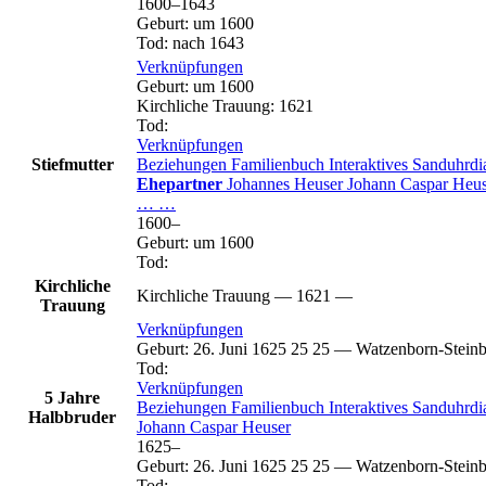
1600
–
1643
Geburt
:
um 1600
Tod
:
nach 1643
Verknüpfungen
Geburt
:
um 1600
Kirchliche Trauung
:
1621
Tod
:
Verknüpfungen
Stiefmutter
Beziehungen
Familienbuch
Interaktives Sanduhr
Ehepartner
Johannes
Heuser
Johann Caspar
Heus
…
…
1600
–
Geburt
:
um 1600
Tod
:
Kirchliche
Kirchliche Trauung
—
1621
—
Trauung
Verknüpfungen
Geburt
:
26. Juni 1625
25
25
—
Watzenborn-Steinb
Tod
:
Verknüpfungen
5 Jahre
Beziehungen
Familienbuch
Interaktives Sanduhr
Halbbruder
Johann Caspar
Heuser
1625
–
Geburt
:
26. Juni 1625
25
25
—
Watzenborn-Steinb
Tod
: