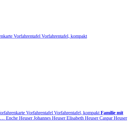
enkarte
Vorfahrentafel
Vorfahrentafel, kompakt
orfahrenkarte
Vorfahrentafel
Vorfahrentafel, kompakt
Familie mit
…
Enche
Heuser
Johannes
Heuser
Elisabeth
Heuser
Caspar
Heuser