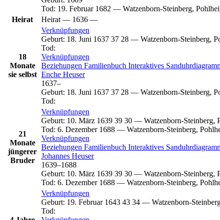
Tod
:
19. Februar 1682
—
Watzenborn-Steinberg, Pohlhe
Heirat
Heirat
—
1636
—
Verknüpfungen
Geburt
:
18. Juni 1637
37
28
—
Watzenborn-Steinberg, P
Tod
:
18
Verknüpfungen
Monate
Beziehungen
Familienbuch
Interaktives Sanduhrdiagra
sie selbst
Enche
Heuser
1637
–
Geburt
:
18. Juni 1637
37
28
—
Watzenborn-Steinberg, P
Tod
:
Verknüpfungen
Geburt
:
10. März 1639
39
30
—
Watzenborn-Steinberg, 
Tod
:
6. Dezember 1688
—
Watzenborn-Steinberg, Pohlh
21
Verknüpfungen
Monate
Beziehungen
Familienbuch
Interaktives Sanduhrdiagra
jüngerer
Johannes
Heuser
Bruder
1639
–
1688
Geburt
:
10. März 1639
39
30
—
Watzenborn-Steinberg, 
Tod
:
6. Dezember 1688
—
Watzenborn-Steinberg, Pohlh
Verknüpfungen
Geburt
:
19. Februar 1643
43
34
—
Watzenborn-Steinberg
Tod
:
4 Jahre
Verknüpfungen