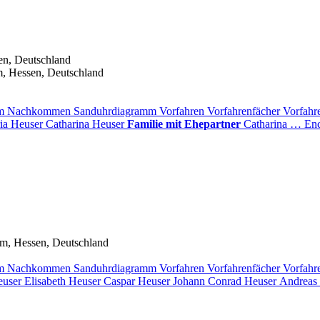
en, Deutschland
m, Hessen, Deutschland
mm
Nachkommen
Sanduhrdiagramm
Vorfahren
Vorfahrenfächer
Vorfahr
ia
Heuser
Catharina
Heuser
Familie mit Ehepartner
Catharina
…
En
im, Hessen, Deutschland
mm
Nachkommen
Sanduhrdiagramm
Vorfahren
Vorfahrenfächer
Vorfahr
user
Elisabeth
Heuser
Caspar
Heuser
Johann Conrad
Heuser
Andreas