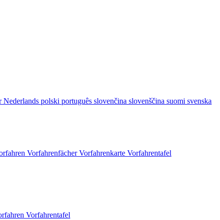
r
Nederlands
polski
português
slovenčina
slovenščina
suomi
svenska
orfahren
Vorfahrenfächer
Vorfahrenkarte
Vorfahrentafel
orfahren
Vorfahrentafel