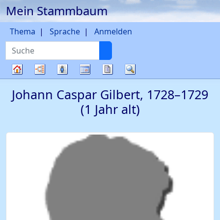
Mein Stammbaum
Weiter zu Hauptseite
Thema
Sprache
Anmelden
Suche
Diagramme
Listen
Kalender
Berichte
Suche
Stammbaum
Johann Caspar
Gilbert
,
1728
–
1729
(1 Jahr alt)