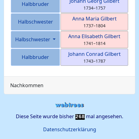
Johann Georg
Gilbert
Halbbruder
1734
–
1757
Anna Maria
Gilbert
Halbschwester
1737
–
1804
Anna Elisabeth
Gilbert
Halbschwester
1741
–
1814
Johann Conrad
Gilbert
Halbbruder
1743
–
1787
Nachkommen
Diese Seite wurde bisher
mal angesehen.
268
Datenschutzerklärung