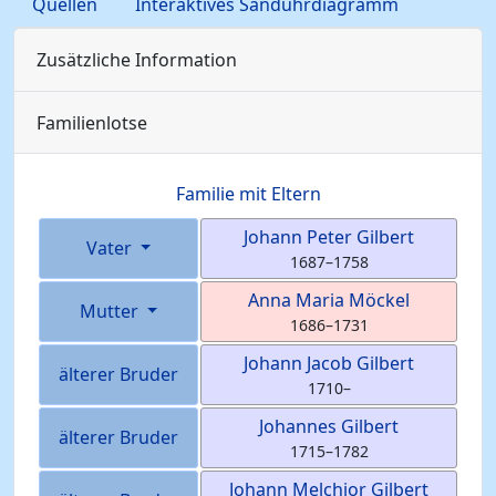
Quellen
Interaktives Sanduhrdiagramm
Zusätzliche Information
Familienlotse
Familie mit Eltern
Johann Peter
Gilbert
Vater
1687
–
1758
Anna Maria
Möckel
Mutter
1686
–
1731
Johann Jacob
Gilbert
älterer Bruder
1710
–
Johannes
Gilbert
älterer Bruder
1715
–
1782
Johann Melchior
Gilbert