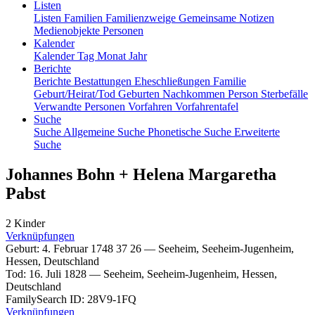
Listen
Listen
Familien
Familienzweige
Gemeinsame Notizen
Medienobjekte
Personen
Kalender
Kalender
Tag
Monat
Jahr
Berichte
Berichte
Bestattungen
Eheschließungen
Familie
Geburt/Heirat/Tod
Geburten
Nachkommen
Person
Sterbefälle
Verwandte Personen
Vorfahren
Vorfahrentafel
Suche
Suche
Allgemeine Suche
Phonetische Suche
Erweiterte
Suche
Johannes
Bohn
+
Helena Margaretha
Pabst
2 Kinder
Verknüpfungen
Geburt
:
4. Februar 1748
37
26
—
Seeheim, Seeheim-Jugenheim,
Hessen, Deutschland
Tod
:
16. Juli 1828
—
Seeheim, Seeheim-Jugenheim, Hessen,
Deutschland
FamilySearch ID
:
28V9-1FQ
Verknüpfungen