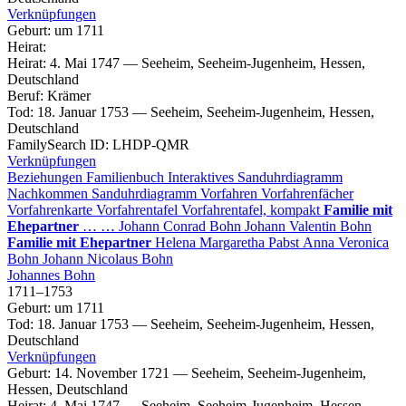
Verknüpfungen
Geburt
:
um 1711
Heirat
:
Heirat
:
4. Mai 1747
—
Seeheim, Seeheim-Jugenheim, Hessen,
Deutschland
Beruf
:
Krämer
Tod
:
18. Januar 1753
—
Seeheim, Seeheim-Jugenheim, Hessen,
Deutschland
FamilySearch ID
:
LHDP-QMR
Verknüpfungen
Beziehungen
Familienbuch
Interaktives Sanduhrdiagramm
Nachkommen
Sanduhrdiagramm
Vorfahren
Vorfahrenfächer
Vorfahrenkarte
Vorfahrentafel
Vorfahrentafel, kompakt
Familie mit
Ehepartner
…
…
Johann Conrad
Bohn
Johann Valentin
Bohn
Familie mit Ehepartner
Helena Margaretha
Pabst
Anna Veronica
Bohn
Johann Nicolaus
Bohn
Johannes
Bohn
1711
–
1753
Geburt
:
um 1711
Tod
:
18. Januar 1753
—
Seeheim, Seeheim-Jugenheim, Hessen,
Deutschland
Verknüpfungen
Geburt
:
14. November 1721
—
Seeheim, Seeheim-Jugenheim,
Hessen, Deutschland
Heirat
:
4. Mai 1747
—
Seeheim, Seeheim-Jugenheim, Hessen,