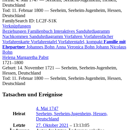
Deutschland
Tod
:
11. Februar 1800
—
Seeheim, Seeheim-Jugenheim, Hessen,
Deutschland
FamilySearch ID
:
LC2F-S1K
Verknüpfungen
Beziehungen
Familienbuch
Interaktives Sanduhrdiagramm
Nachkommen
Sanduhrdiagramm
Vorfahren
Vorfahrenfächer
Vorfahrenkarte
Vorfahrentafel
Vorfahrentafel, kompakt
Familie mit
Ehepartner
Johannes
Bohn
Anna Veronica
Bohn
Johann Nicolaus
Bohn
Helena Margaretha
Pabst
1721
–
1800
Geburt
:
14. November 1721
—
Seeheim, Seeheim-Jugenheim,
Hessen, Deutschland
Tod
:
11. Februar 1800
—
Seeheim, Seeheim-Jugenheim, Hessen,
Deutschland
Tatsachen und Ereignisse
4. Mai 1747
Heirat
Seeheim, Seeheim-Jugenheim, Hessen,
Deutschland
Letzte
27. Oktober 2021
–
13:13:05