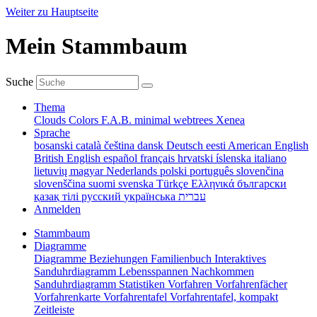
Weiter zu Hauptseite
Mein Stammbaum
Suche
Thema
Clouds
Colors
F.A.B.
minimal
webtrees
Xenea
Sprache
bosanski
català
čeština
dansk
Deutsch
eesti
American English
British English
español
français
hrvatski
íslenska
italiano
lietuvių
magyar
Nederlands
polski
português
slovenčina
slovenščina
suomi
svenska
Türkçe
Ελληνικά
български
қазақ тілі
русский
українська
עברית
Anmelden
Stammbaum
Diagramme
Diagramme
Beziehungen
Familienbuch
Interaktives
Sanduhrdiagramm
Lebensspannen
Nachkommen
Sanduhrdiagramm
Statistiken
Vorfahren
Vorfahrenfächer
Vorfahrenkarte
Vorfahrentafel
Vorfahrentafel, kompakt
Zeitleiste