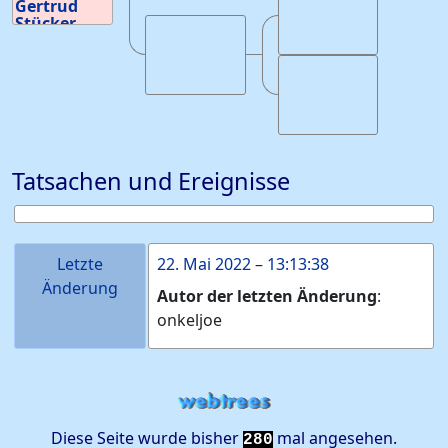
Gertrud
Seeheim-
Stücker
Jugenheim,
Geburt
:
um
Hessen,
1578
28
Deutschland
Tatsachen und Ereignisse
Letzte
22. Mai 2022
–
13:13:38
Änderung
Autor der letzten Änderung
:
onkeljoe
Diese Seite wurde bisher
mal angesehen.
280