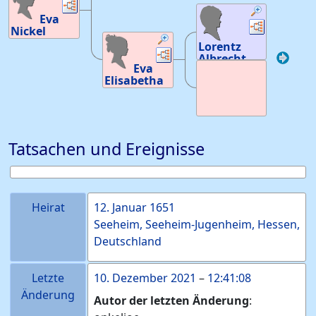
Verknüpfungen
Verknüpfungen
Hessen,
Deutschland
Eva
Verknüpfun
Verknüp
Tod
:
Nickel
Geburt
:
Lorentz
Verknüpfungen
Verknüpfungen
November
Albrecht
1656
31
Eva
31
—
Elisabetha
Seeheim,
Albrecht
Seeheim-
Geburt
:
um
Jugenheim,
1625
—
Kron-
Hessen,
Weißenburg
Deutschland
Tod
:
Tod
:
27. April
Tatsachen und Ereignisse
1729
—
Seeheim,
Seeheim-
Jugenheim,
Hessen,
Deutschland
Heirat
12. Januar 1651
Seeheim, Seeheim-Jugenheim, Hessen,
Deutschland
Letzte
10. Dezember 2021
–
12:41:08
Änderung
Autor der letzten Änderung
: