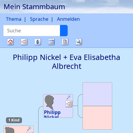
Mein Stammbaum
Weiter zu Hauptseite
Thema
Sprache
Anmelden
Suche
Diagramme
Listen
Kalender
Berichte
Suche
Stammbaum
Philipp
Nickel
+
Eva Elisabetha
Albrecht
Verknüpfungen
Verknüpfungen
Philipp
Nickel
1 Kind
Geburt
:
um
1625
—
Bensheim,