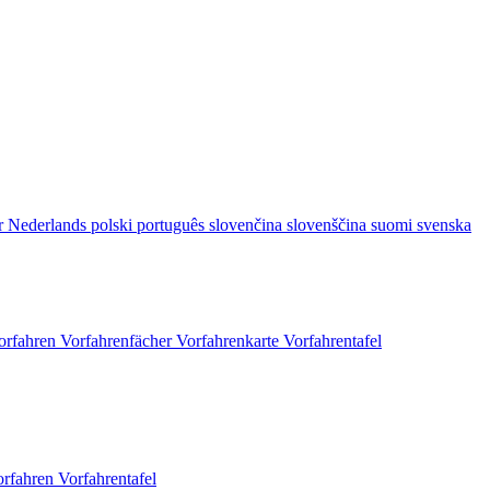
r
Nederlands
polski
português
slovenčina
slovenščina
suomi
svenska
orfahren
Vorfahrenfächer
Vorfahrenkarte
Vorfahrentafel
orfahren
Vorfahrentafel