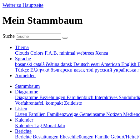
Weiter zu Hauptseite
Mein Stammbaum
Suche
Thema
Clouds
Colors
F.A.B.
minimal
webtrees
Xenea
Sprache
bosanski
català
čeština
dansk
Deutsch
eesti
American English
B
Türkçe
Ελληνικά
български
қазақ тілі
русский
українська
ת
Anmelden
Stammbaum
Diagramme
Diagramme
Beziehungen
Familienbuch
Interaktives Sanduhr
Vorfahrentafel, kompakt
Zeitleiste
Listen
Listen
Familien
Familienzweige
Gemeinsame Notizen
Medieno
Kalender
Kalender
Tag
Monat
Jahr
Berichte
Berichte
Bestattungen
Eheschließungen
Familie
Geburt/Heirat