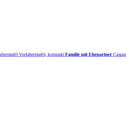
ahrentafel
Vorfahrentafel, kompakt
Familie mit Ehepartner
Caspar