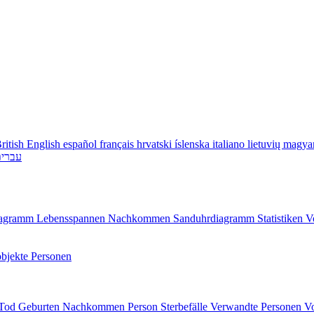
ritish English
español
français
hrvatski
íslenska
italiano
lietuvių
magya
עברי
diagramm
Lebensspannen
Nachkommen
Sanduhrdiagramm
Statistiken
V
bjekte
Personen
/Tod
Geburten
Nachkommen
Person
Sterbefälle
Verwandte Personen
V