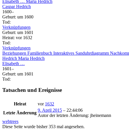
Elisabeth
…
Maria
Hedrich
Caspar
Hedrich
1600
–
Geburt
:
um 1600
Tod
:
Verknüpfungen
Geburt
:
um 1601
Heirat
:
vor 1632
Tod
:
Verknüpfungen
Beziehungen
Familienbuch
Interaktives Sanduhrdiagramm
Nachkom
Hedrich
Maria
Hedrich
Elisabeth
…
1601
–
Geburt
:
um 1601
Tod
:
Tatsachen und Ereignisse
Heirat
vor
1632
9. April 2015
–
22:44:06
Letzte Änderung
Autor der letzten Änderung
:
jheinemann
webtrees
Diese Seite wurde bisher
353
mal angesehen.