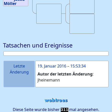
Möller
Geburt
:
Mai
1681
—
Buchenberg,
Vöhl, Hessen,
Deutschland
Tod
:
Oktober
1742
—
Ederbringhausen,
Vöhl, Hessen,
Deutschland
Tatsachen und Ereignisse
Letzte
19. Januar 2016
–
15:53:34
Änderung
Autor der letzten Änderung
:
jheinemann
Diese Seite wurde bisher
mal angesehen.
311