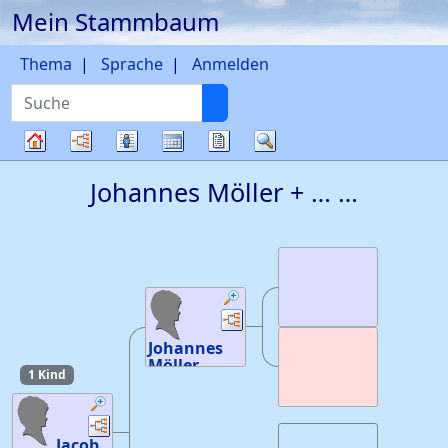
Mein Stammbaum
Weiter zu Hauptseite
Thema
Sprache
Anmelden
Suche
Diagramme
Listen
Kalender
Berichte
Suche
Stammbaum
Johannes
Möller
+ … …
Verknüpfungen
Verknüpfungen
Johannes
Möller
1 Kind
Verknüpfungen
Verknüpfungen
Jacob