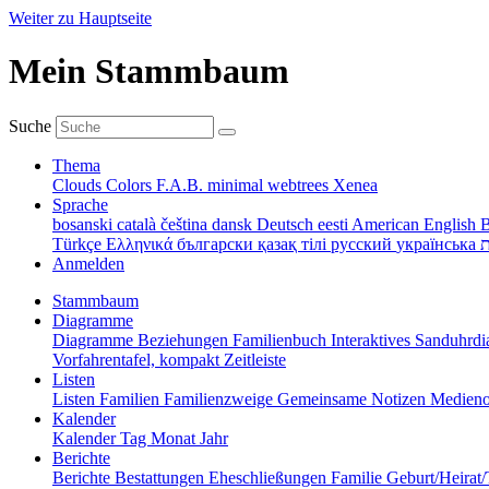
Weiter zu Hauptseite
Mein Stammbaum
Suche
Thema
Clouds
Colors
F.A.B.
minimal
webtrees
Xenea
Sprache
bosanski
català
čeština
dansk
Deutsch
eesti
American English
B
Türkçe
Ελληνικά
български
қазақ тілі
русский
українська
ת
Anmelden
Stammbaum
Diagramme
Diagramme
Beziehungen
Familienbuch
Interaktives Sanduhr
Vorfahrentafel, kompakt
Zeitleiste
Listen
Listen
Familien
Familienzweige
Gemeinsame Notizen
Medieno
Kalender
Kalender
Tag
Monat
Jahr
Berichte
Berichte
Bestattungen
Eheschließungen
Familie
Geburt/Heirat