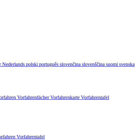
r
Nederlands
polski
português
slovenčina
slovenščina
suomi
svenska
orfahren
Vorfahrenfächer
Vorfahrenkarte
Vorfahrentafel
orfahren
Vorfahrentafel