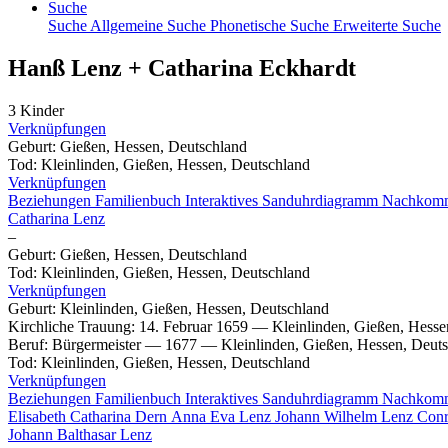
Suche
Suche
Allgemeine Suche
Phonetische Suche
Erweiterte Suche
Hanß
Lenz
+
Catharina
Eckhardt
3 Kinder
Verknüpfungen
Geburt
:
Gießen, Hessen, Deutschland
Tod
:
Kleinlinden, Gießen, Hessen, Deutschland
Verknüpfungen
Beziehungen
Familienbuch
Interaktives Sanduhrdiagramm
Nachkom
Catharina
Lenz
–
Geburt
:
Gießen, Hessen, Deutschland
Tod
:
Kleinlinden, Gießen, Hessen, Deutschland
Verknüpfungen
Geburt
:
Kleinlinden, Gießen, Hessen, Deutschland
Kirchliche Trauung
:
14. Februar 1659
—
Kleinlinden, Gießen, Hesse
Beruf
:
Bürgermeister
—
1677
—
Kleinlinden, Gießen, Hessen, Deut
Tod
:
Kleinlinden, Gießen, Hessen, Deutschland
Verknüpfungen
Beziehungen
Familienbuch
Interaktives Sanduhrdiagramm
Nachkom
Elisabeth Catharina
Dern
Anna Eva
Lenz
Johann Wilhelm
Lenz
Con
Johann Balthasar
Lenz