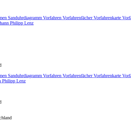
men
Sanduhrdiagramm
Vorfahren
Vorfahrenfächer
Vorfahrenkarte
Vorf
hann Philipp
Lenz
d
men
Sanduhrdiagramm
Vorfahren
Vorfahrenfächer
Vorfahrenkarte
Vorf
 Philipp
Lenz
d
chland