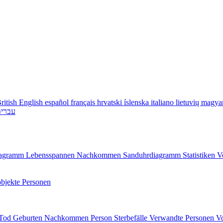
ritish English
español
français
hrvatski
íslenska
italiano
lietuvių
magya
עברי
diagramm
Lebensspannen
Nachkommen
Sanduhrdiagramm
Statistiken
V
bjekte
Personen
/Tod
Geburten
Nachkommen
Person
Sterbefälle
Verwandte Personen
V