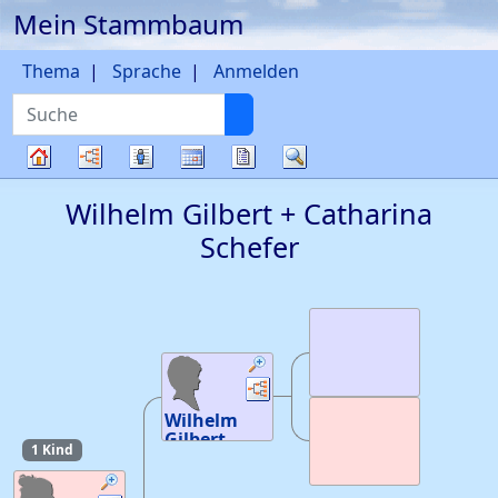
Mein Stammbaum
Weiter zu Hauptseite
Thema
Sprache
Anmelden
Suche
Diagramme
Listen
Kalender
Berichte
Suche
Stammbaum
Wilhelm
Gilbert
+
Catharina
Schefer
Verknüpfungen
Verknüpfungen
Wilhelm
Gilbert
1 Kind
Geburt
:
um
1715
Tod
: