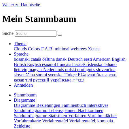
Weiter zu Hauptseite
Mein Stammbaum
Suche
Thema
Clouds
Colors
F.A.B.
minimal
webtrees
Xenea
Sprache
bosanski
català
čeština
dansk
Deutsch
eesti
American English
British English
español
français
hrvatski
íslenska
italiano
lietuvių
magyar
Nederlands
polski
português
slovenčina
slovenščina
suomi
svenska
Türkçe
Ελληνικά
български
қазақ тілі
русский
українська
עברית
Anmelden
Stammbaum
Diagramme
Diagramme
Beziehungen
Familienbuch
Interaktives
Sanduhrdiagramm
Lebensspannen
Nachkommen
Sanduhrdiagramm
Statistiken
Vorfahren
Vorfahrenfächer
Vorfahrenkarte
Vorfahrentafel
Vorfahrentafel, kompakt
Zeitleiste