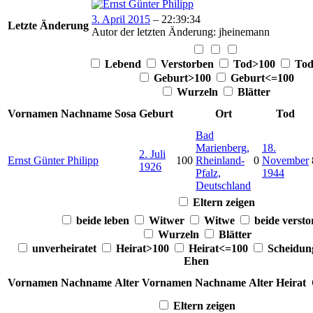
3. April 2015
–
22:39:34
Letzte Änderung
Autor der letzten Änderung
:
jheinemann
Lebend
Verstorben
Tod>100
Tod
Geburt>100
Geburt<=100
Wurzeln
Blätter
Vornamen
Nachname
Sosa
Geburt
Ort
Tod
Bad
Marienberg,
18.
2. Juli
Ernst
Günter
Philipp
100
Rheinland-
0
November
1926
Pfalz,
1944
Deutschland
Eltern zeigen
beide leben
Witwer
Witwe
beide verst
Wurzeln
Blätter
unverheiratet
Heirat>100
Heirat<=100
Scheidu
Ehen
Vornamen
Nachname
Alter
Vornamen
Nachname
Alter
Heirat
Eltern zeigen