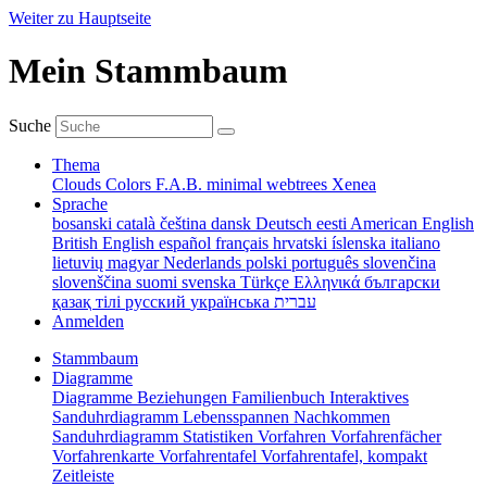
Weiter zu Hauptseite
Mein Stammbaum
Suche
Thema
Clouds
Colors
F.A.B.
minimal
webtrees
Xenea
Sprache
bosanski
català
čeština
dansk
Deutsch
eesti
American English
British English
español
français
hrvatski
íslenska
italiano
lietuvių
magyar
Nederlands
polski
português
slovenčina
slovenščina
suomi
svenska
Türkçe
Ελληνικά
български
қазақ тілі
русский
українська
עברית
Anmelden
Stammbaum
Diagramme
Diagramme
Beziehungen
Familienbuch
Interaktives
Sanduhrdiagramm
Lebensspannen
Nachkommen
Sanduhrdiagramm
Statistiken
Vorfahren
Vorfahrenfächer
Vorfahrenkarte
Vorfahrentafel
Vorfahrentafel, kompakt
Zeitleiste