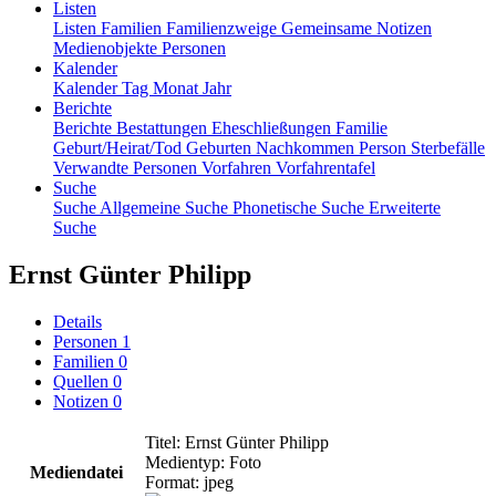
Listen
Listen
Familien
Familienzweige
Gemeinsame Notizen
Medienobjekte
Personen
Kalender
Kalender
Tag
Monat
Jahr
Berichte
Berichte
Bestattungen
Eheschließungen
Familie
Geburt/Heirat/Tod
Geburten
Nachkommen
Person
Sterbefälle
Verwandte Personen
Vorfahren
Vorfahrentafel
Suche
Suche
Allgemeine Suche
Phonetische Suche
Erweiterte
Suche
Ernst Günter Philipp
Details
Personen
1
Familien
0
Quellen
0
Notizen
0
Titel
:
Ernst Günter Philipp
Medientyp
:
Foto
Mediendatei
Format
:
jpeg