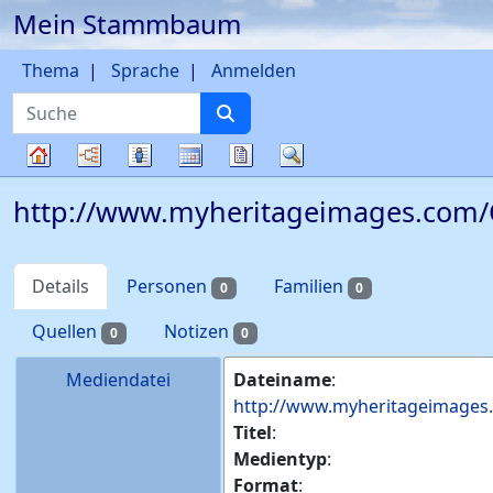
Mein Stammbaum
Weiter zu Hauptseite
Thema
Sprache
Anmelden
Suche
Diagramme
Listen
Kalender
Berichte
Suche
Stammbaum
http://www.myheritageimages.com/C
Details
Personen
Familien
0
0
Quellen
Notizen
0
0
Mediendatei
Dateiname
:
http://www.myheritageimages.
Titel
:
Medientyp
:
Format
: