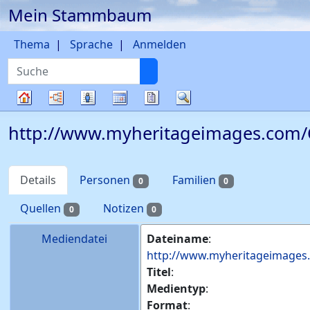
Mein Stammbaum
Weiter zu Hauptseite
Thema
Sprache
Anmelden
Suche
Diagramme
Listen
Kalender
Berichte
Suche
Stammbaum
http://www.myheritageimages.com/C
Details
Personen
Familien
0
0
Quellen
Notizen
0
0
Mediendatei
Dateiname
:
http://www.myheritageimages.
Titel
:
Medientyp
:
Format
: