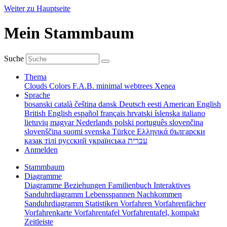
Weiter zu Hauptseite
Mein Stammbaum
Suche
Thema
Clouds
Colors
F.A.B.
minimal
webtrees
Xenea
Sprache
bosanski
català
čeština
dansk
Deutsch
eesti
American English
British English
español
français
hrvatski
íslenska
italiano
lietuvių
magyar
Nederlands
polski
português
slovenčina
slovenščina
suomi
svenska
Türkçe
Ελληνικά
български
қазақ тілі
русский
українська
עברית
Anmelden
Stammbaum
Diagramme
Diagramme
Beziehungen
Familienbuch
Interaktives
Sanduhrdiagramm
Lebensspannen
Nachkommen
Sanduhrdiagramm
Statistiken
Vorfahren
Vorfahrenfächer
Vorfahrenkarte
Vorfahrentafel
Vorfahrentafel, kompakt
Zeitleiste