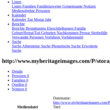
Listen
Listen
Familien
Familienzweige
Gemeinsame Notizen
Medienobjekte
Personen
Kalender
Kalender
Tag
Monat
Jahr
Berichte
Berichte
Bestattungen
Eheschließungen
Familie
Geburt/Heirat/Tod
Geburten
Nachkommen
Person
Sterbefälle
Verwandte Personen
Vorfahren
Vorfahrentafel
Suche
Suche
Allgemeine Suche
Phonetische Suche
Erweiterte
Suche
http://www.myheritageimages.com/P/storag
Details
Personen
0
Familien
0
Quellen
0
Notizen
0
Dateiname
:
http://www.myheritageimages.com/P
Mediendatei
Titel
: