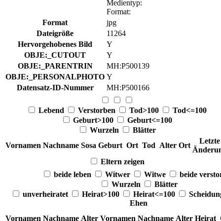
Medientyp
:
Format
:
Format
jpg
Dateigröße
11264
Hervorgehobenes Bild
Y
OBJE:_CUTOUT
Y
OBJE:_PARENTRIN
MH:P500139
OBJE:_PERSONALPHOTO
Y
Datensatz-ID-Nummer
MH:P500166
Lebend
Verstorben
Tod>100
Tod<=100
Geburt>100
Geburt<=100
Wurzeln
Blätter
Letzte
Vornamen
Nachname
Sosa
Geburt
Ort
Tod
Alter
Ort
Änderu
Eltern zeigen
beide leben
Witwer
Witwe
beide verst
Wurzeln
Blätter
unverheiratet
Heirat>100
Heirat<=100
Scheidu
Ehen
Vornamen
Nachname
Alter
Vornamen
Nachname
Alter
Heirat