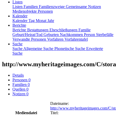
Listen
Listen
Familien
Familienzweige
Gemeinsame Notizen
Medienobjekte
Personen
Kalender
Kalender
Tag
Monat
Jahr
Berichte
Berichte
Bestattungen
Eheschließungen
Familie
Geburt/Heirat/Tod
Geburten
Nachkommen
Person
Sterbefälle
Verwandte Personen
Vorfahren
Vorfahrentafel
Suche
Suche
Allgemeine Suche
Phonetische Suche
Erweiterte
Suche
http://www.myheritageimages.com/C/storag
Details
Personen
0
Familien
0
Quellen
0
Notizen
0
Dateiname
:
http://www.myheritageimages.com/C/st
Mediendatei
Titel
: