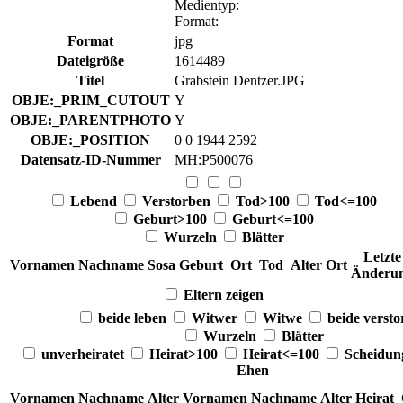
Medientyp
:
Format
:
Format
jpg
Dateigröße
1614489
Titel
Grabstein Dentzer.JPG
OBJE:_PRIM_CUTOUT
Y
OBJE:_PARENTPHOTO
Y
OBJE:_POSITION
0 0 1944 2592
Datensatz-ID-Nummer
MH:P500076
Lebend
Verstorben
Tod>100
Tod<=100
Geburt>100
Geburt<=100
Wurzeln
Blätter
Letzte
Vornamen
Nachname
Sosa
Geburt
Ort
Tod
Alter
Ort
Änderu
Eltern zeigen
beide leben
Witwer
Witwe
beide verst
Wurzeln
Blätter
unverheiratet
Heirat>100
Heirat<=100
Scheidu
Ehen
Vornamen
Nachname
Alter
Vornamen
Nachname
Alter
Heirat