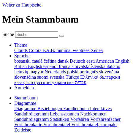
Weiter zu Hauptseite
Mein Stammbaum
Suche
Thema
Clouds
Colors
F.A.B.
minimal
webtrees
Xenea
Sprache
bosanski
català
čeština
dansk
Deutsch
eesti
American English
British English
español
français
hrvatski
íslenska
italiano
lietuvių
magyar
Nederlands
polski
português
slovenčina
slovenščina
suomi
svenska
Türkçe
Ελληνικά
български
қазақ тілі
русский
українська
עברית
Anmelden
Stammbaum
Diagramme
Diagramme
Beziehungen
Familienbuch
Interaktives
Sanduhrdiagramm
Lebensspannen
Nachkommen
Sanduhrdiagramm
Statistiken
Vorfahren
Vorfahrenfächer
Vorfahrenkarte
Vorfahrentafel
Vorfahrentafel, kompakt
Zeitleiste