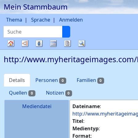
Mein Stammbaum
Weiter zu Hauptseite
Thema
Sprache
Anmelden
Suche
Diagramme
Listen
Kalender
Berichte
Suche
Stammbaum
http://www.myheritageimages.com/F
Details
Personen
Familien
0
0
Quellen
Notizen
0
0
Mediendatei
Dateiname
:
http://www.myheritageimag
Titel
:
Medientyp
:
Format
: