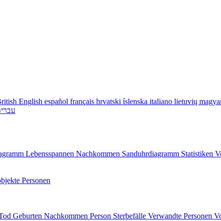
ritish English
español
français
hrvatski
íslenska
italiano
lietuvių
magya
עברי
diagramm
Lebensspannen
Nachkommen
Sanduhrdiagramm
Statistiken
V
bjekte
Personen
/Tod
Geburten
Nachkommen
Person
Sterbefälle
Verwandte Personen
V