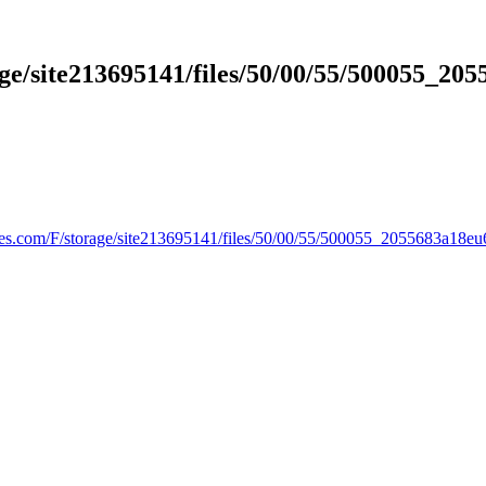
e/site213695141/files/50/00/55/500055_20
es.com/F/storage/site213695141/files/50/00/55/500055_2055683a18eu