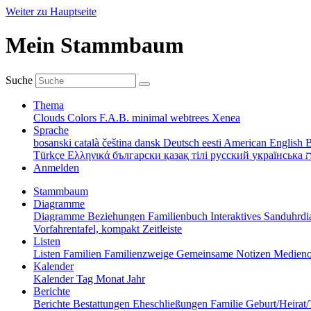
Weiter zu Hauptseite
Mein Stammbaum
Suche
Thema
Clouds
Colors
F.A.B.
minimal
webtrees
Xenea
Sprache
bosanski
català
čeština
dansk
Deutsch
eesti
American English
B
Türkçe
Ελληνικά
български
қазақ тілі
русский
українська
ת
Anmelden
Stammbaum
Diagramme
Diagramme
Beziehungen
Familienbuch
Interaktives Sanduhr
Vorfahrentafel, kompakt
Zeitleiste
Listen
Listen
Familien
Familienzweige
Gemeinsame Notizen
Medieno
Kalender
Kalender
Tag
Monat
Jahr
Berichte
Berichte
Bestattungen
Eheschließungen
Familie
Geburt/Heirat