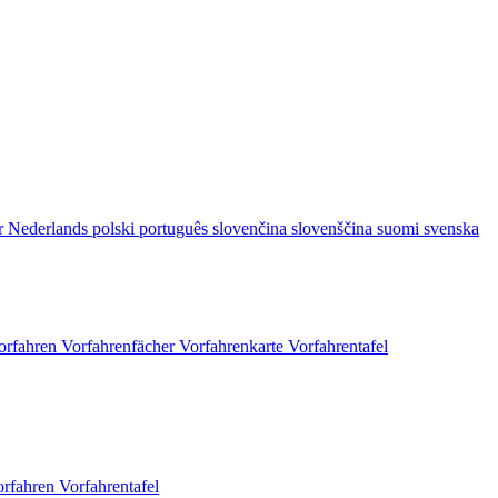
r
Nederlands
polski
português
slovenčina
slovenščina
suomi
svenska
orfahren
Vorfahrenfächer
Vorfahrenkarte
Vorfahrentafel
orfahren
Vorfahrentafel