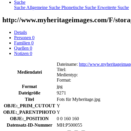
Suche
Suche
Allgemeine Suche
Phonetische Suche
Erweiterte Suche
http://www.myheritageimages.com/F/storag
Details
Personen
0
Familien
0
Quellen
0
Notizen
0
Dateiname
:
http://www.myheritageimag
Titel
:
Mediendatei
Medientyp
:
Format
:
Format
jpg
Dateigröße
9271
Titel
Fots für Myheritage.jpg
OBJE:_PRIM_CUTOUT
Y
OBJE:_PARENTPHOTO
Y
OBJE:_POSITION
0 0 160 160
Datensatz-ID-Nummer
MH:P500055