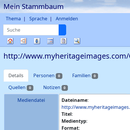
Mein Stammbaum
Weiter zu Hauptseite
Thema
Sprache
Anmelden
Suche
Diagramme
Listen
Kalender
Berichte
Suche
Stammbaum
http://www.myheritageimages.com/C
Details
Personen
Familien
0
0
Quellen
Notizen
0
0
Mediendatei
Dateiname
:
http://www.myheritageimages.
Titel
:
Medientyp
:
Format
: