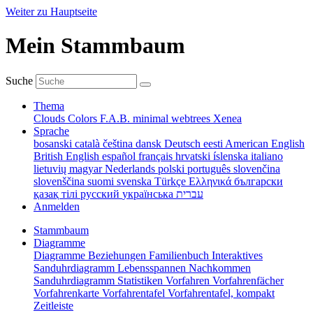
Weiter zu Hauptseite
Mein Stammbaum
Suche
Thema
Clouds
Colors
F.A.B.
minimal
webtrees
Xenea
Sprache
bosanski
català
čeština
dansk
Deutsch
eesti
American English
British English
español
français
hrvatski
íslenska
italiano
lietuvių
magyar
Nederlands
polski
português
slovenčina
slovenščina
suomi
svenska
Türkçe
Ελληνικά
български
қазақ тілі
русский
українська
עברית
Anmelden
Stammbaum
Diagramme
Diagramme
Beziehungen
Familienbuch
Interaktives
Sanduhrdiagramm
Lebensspannen
Nachkommen
Sanduhrdiagramm
Statistiken
Vorfahren
Vorfahrenfächer
Vorfahrenkarte
Vorfahrentafel
Vorfahrentafel, kompakt
Zeitleiste