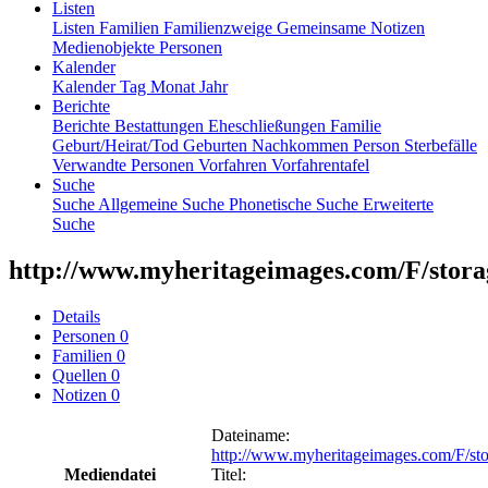
Listen
Listen
Familien
Familienzweige
Gemeinsame Notizen
Medienobjekte
Personen
Kalender
Kalender
Tag
Monat
Jahr
Berichte
Berichte
Bestattungen
Eheschließungen
Familie
Geburt/Heirat/Tod
Geburten
Nachkommen
Person
Sterbefälle
Verwandte Personen
Vorfahren
Vorfahrentafel
Suche
Suche
Allgemeine Suche
Phonetische Suche
Erweiterte
Suche
http://www.myheritageimages.com/F/storag
Details
Personen
0
Familien
0
Quellen
0
Notizen
0
Dateiname
:
http://www.myheritageimages.com/F/st
Mediendatei
Titel
: