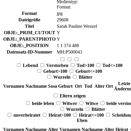
Medientyp
:
Format
:
Format
jpg
Dateigröße
29608
Titel
Sarah Pauline Wenzel
OBJE:_PRIM_CUTOUT
Y
OBJE:_PARENTPHOTO
Y
OBJE:_POSITION
1 1 374 488
Datensatz-ID-Nummer
MH:P500043
Lebend
Verstorben
Tod>100
Tod<=100
Geburt>100
Geburt<=100
Wurzeln
Blätter
Letzte
Vornamen
Nachname
Sosa
Geburt
Ort
Tod
Alter
Ort
Änderu
Eltern zeigen
beide leben
Witwer
Witwe
beide verst
Wurzeln
Blätter
unverheiratet
Heirat>100
Heirat<=100
Scheidu
Ehen
Vornamen
Nachname
Alter
Vornamen
Nachname
Alter
Heirat