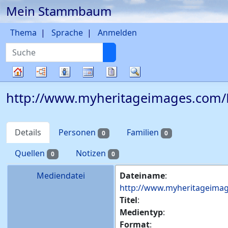
Mein Stammbaum
Weiter zu Hauptseite
Thema
Sprache
Anmelden
Suche
Diagramme
Listen
Kalender
Berichte
Suche
Stammbaum
http://www.myheritageimages.com/F
Details
Personen
Familien
0
0
Quellen
Notizen
0
0
Mediendatei
Dateiname
:
http://www.myheritageimag
Titel
:
Medientyp
:
Format
: