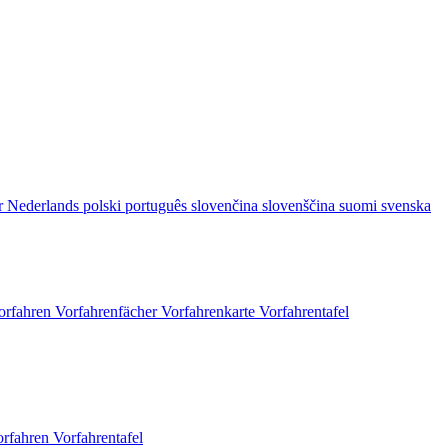
r
Nederlands
polski
português
slovenčina
slovenščina
suomi
svenska
orfahren
Vorfahrenfächer
Vorfahrenkarte
Vorfahrentafel
orfahren
Vorfahrentafel