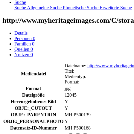
Suche
Suche
Allgemeine Suche
Phonetische Suche
Erweiterte Suche
http://www.myheritageimages.com/C/storag
Details
Personen
0
Familien
0
Quellen
0
Notizen
0
Dateiname
:
http://www.myheritagei
Titel
:
Mediendatei
Medientyp
:
Format
:
Format
jpg
Dateigröße
12045
Hervorgehobenes Bild
Y
OBJE:_CUTOUT
Y
OBJE:_PARENTRIN
MH:P500139
OBJE:_PERSONALPHOTO
Y
Datensatz-ID-Nummer
MH:P500168