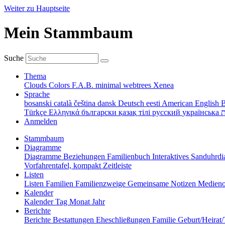
Weiter zu Hauptseite
Mein Stammbaum
Suche
Thema
Clouds
Colors
F.A.B.
minimal
webtrees
Xenea
Sprache
bosanski
català
čeština
dansk
Deutsch
eesti
American English
B
Türkçe
Ελληνικά
български
қазақ тілі
русский
українська
ת
Anmelden
Stammbaum
Diagramme
Diagramme
Beziehungen
Familienbuch
Interaktives Sanduhr
Vorfahrentafel, kompakt
Zeitleiste
Listen
Listen
Familien
Familienzweige
Gemeinsame Notizen
Medieno
Kalender
Kalender
Tag
Monat
Jahr
Berichte
Berichte
Bestattungen
Eheschließungen
Familie
Geburt/Heirat