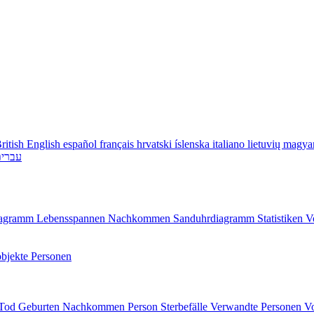
ritish English
español
français
hrvatski
íslenska
italiano
lietuvių
magya
עברי
diagramm
Lebensspannen
Nachkommen
Sanduhrdiagramm
Statistiken
V
bjekte
Personen
/Tod
Geburten
Nachkommen
Person
Sterbefälle
Verwandte Personen
V