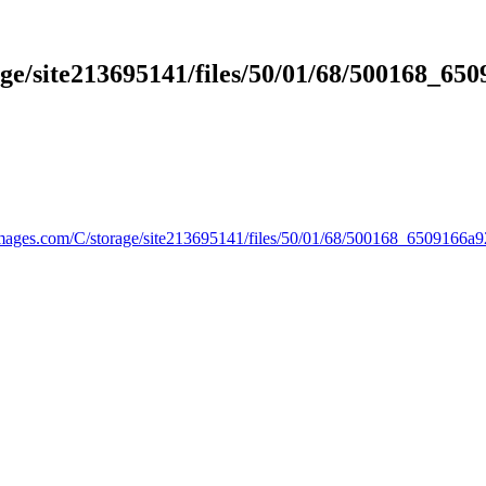
e/site213695141/files/50/01/68/500168_650
mages.com/C/storage/site213695141/files/50/01/68/500168_6509166a9