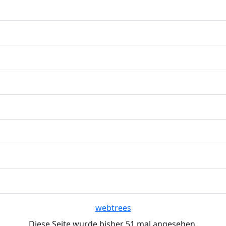
webtrees
Diese Seite wurde bisher
51
mal angesehen.