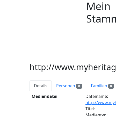
Mein
Weiter zu Hauptseite
Stam
http://www.myheritag
Details
Personen
Familien
0
0
Mediendatei
Dateiname
:
http://www.myh
Titel
:
Medientyp
: