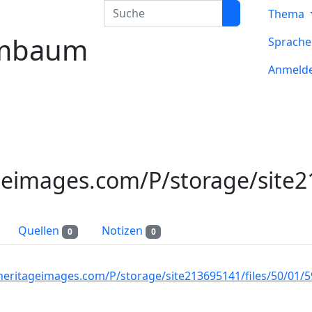
Suche
Thema
mbaum
Sprach
Anmeld
eimages.com/P/storage/site2
Quellen
Notizen
0
0
eritageimages.com/P/storage/site213695141/files/50/01/