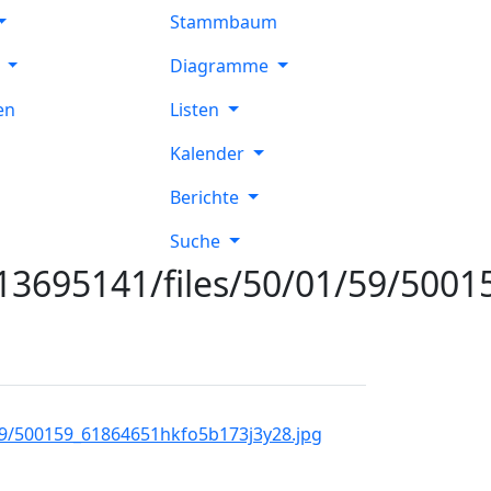
Stammbaum
e
Diagramme
en
Listen
Kalender
Berichte
Suche
13695141/files/50/01/59/500
59/500159_61864651hkfo5b173j3y28.jpg