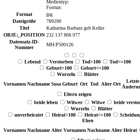
Medientyp
:
Format
:
Format
jpg
Dateigröße
789290
Titel
Katharina Barbara geb Keller
OBJE:_POSITION
232 137 868 977
Datensatz-ID-
MH:P500126
Nummer
Lebend
Verstorben
Tod>100
Tod<=100
Geburt>100
Geburt<=100
Wurzeln
Blätter
Letzte
Vornamen
Nachname
Sosa
Geburt
Ort
Tod
Alter
Ort
Änderu
Eltern zeigen
beide leben
Witwer
Witwe
beide verst
Wurzeln
Blätter
unverheiratet
Heirat>100
Heirat<=100
Scheidu
Ehen
Vornamen
Nachname
Alter
Vornamen
Nachname
Alter
Heirat