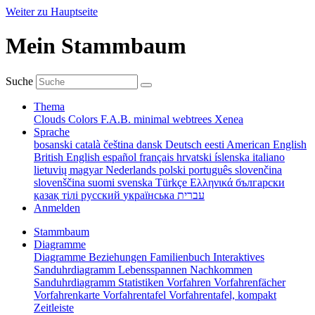
Weiter zu Hauptseite
Mein Stammbaum
Suche
Thema
Clouds
Colors
F.A.B.
minimal
webtrees
Xenea
Sprache
bosanski
català
čeština
dansk
Deutsch
eesti
American English
British English
español
français
hrvatski
íslenska
italiano
lietuvių
magyar
Nederlands
polski
português
slovenčina
slovenščina
suomi
svenska
Türkçe
Ελληνικά
български
қазақ тілі
русский
українська
עברית
Anmelden
Stammbaum
Diagramme
Diagramme
Beziehungen
Familienbuch
Interaktives
Sanduhrdiagramm
Lebensspannen
Nachkommen
Sanduhrdiagramm
Statistiken
Vorfahren
Vorfahrenfächer
Vorfahrenkarte
Vorfahrentafel
Vorfahrentafel, kompakt
Zeitleiste