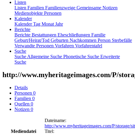
Listen
Listen
Familien
Familienzweige
Gemeinsame Notizen
Medienobjekte
Personen
Kalender
Kalender
Tag
Monat
Jahr
Berichte
Berichte
Bestattungen
Eheschließungen
Familie
Geburt/Heirat/Tod
Geburten
Nachkommen
Person
Sterbefälle
Verwandte Personen
Vorfahren
Vorfahrentafel
Suche
Suche
Allgemeine Suche
Phonetische Suche
Erweiterte
Suche
http://www.myheritageimages.com/P/storag
Details
Personen
0
Familien
0
Quellen
0
Notizen
0
Dateiname
:
http://www.myheritageimages.com/P/storage/s
Mediendatei
Titel
: