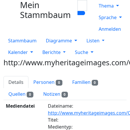
Mein
Weiter zu Hauptseite
Suche
Thema
Stammbaum
Sprache
Anmelden
Stammbaum
Diagramme
Listen
Kalender
Berichte
Suche
http://www.myheritageimages.com/C
Details
Personen
Familien
0
0
Quellen
Notizen
0
0
Mediendatei
Dateiname
:
http://www.myheritageimages.com/C/
Titel
:
Medientyp
: