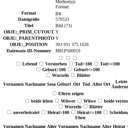
Medientyp
:
Format
:
Format
jpg
Dateigröße
579533
Titel
Bild (73)
OBJE:_PRIM_CUTOUT
Y
OBJE:_PARENTPHOTO
Y
OBJE:_POSITION
303 931 375 1028
Datensatz-ID-Nummer
MH:P500019
Lebend
Verstorben
Tod>100
Tod<=100
Geburt>100
Geburt<=100
Wurzeln
Blätter
Letzte
Vornamen
Nachname
Sosa
Geburt
Ort
Tod
Alter
Ort
Änderu
Eltern zeigen
beide leben
Witwer
Witwe
beide verst
Wurzeln
Blätter
unverheiratet
Heirat>100
Heirat<=100
Scheidu
Ehen
Vornamen
Nachname
Alter
Vornamen
Nachname
Alter
Heirat