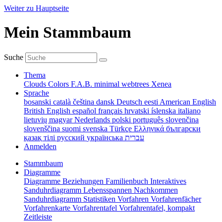
Weiter zu Hauptseite
Mein Stammbaum
Suche
Thema
Clouds
Colors
F.A.B.
minimal
webtrees
Xenea
Sprache
bosanski
català
čeština
dansk
Deutsch
eesti
American English
British English
español
français
hrvatski
íslenska
italiano
lietuvių
magyar
Nederlands
polski
português
slovenčina
slovenščina
suomi
svenska
Türkçe
Ελληνικά
български
қазақ тілі
русский
українська
עברית
Anmelden
Stammbaum
Diagramme
Diagramme
Beziehungen
Familienbuch
Interaktives
Sanduhrdiagramm
Lebensspannen
Nachkommen
Sanduhrdiagramm
Statistiken
Vorfahren
Vorfahrenfächer
Vorfahrenkarte
Vorfahrentafel
Vorfahrentafel, kompakt
Zeitleiste