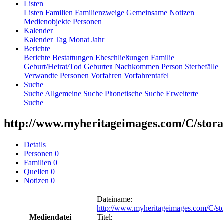
Listen
Listen
Familien
Familienzweige
Gemeinsame Notizen
Medienobjekte
Personen
Kalender
Kalender
Tag
Monat
Jahr
Berichte
Berichte
Bestattungen
Eheschließungen
Familie
Geburt/Heirat/Tod
Geburten
Nachkommen
Person
Sterbefälle
Verwandte Personen
Vorfahren
Vorfahrentafel
Suche
Suche
Allgemeine Suche
Phonetische Suche
Erweiterte
Suche
http://www.myheritageimages.com/C/stora
Details
Personen
0
Familien
0
Quellen
0
Notizen
0
Dateiname
:
http://www.myheritageimages.com/C/st
Mediendatei
Titel
: