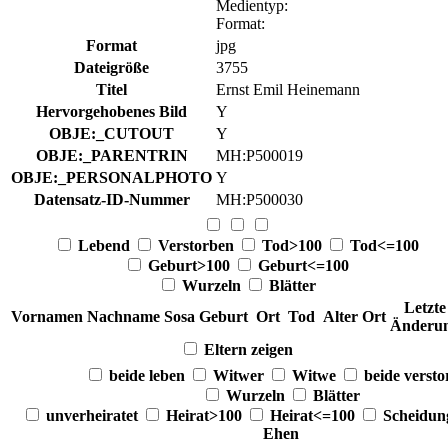
Medientyp
:
Format
:
Format
jpg
Dateigröße
3755
Titel
Ernst Emil Heinemann
Hervorgehobenes Bild
Y
OBJE:_CUTOUT
Y
OBJE:_PARENTRIN
MH:P500019
OBJE:_PERSONALPHOTO
Y
Datensatz-ID-Nummer
MH:P500030
Lebend
Verstorben
Tod>100
Tod<=100
Geburt>100
Geburt<=100
Wurzeln
Blätter
Letzte
Vornamen
Nachname
Sosa
Geburt
Ort
Tod
Alter
Ort
Änderu
Eltern zeigen
beide leben
Witwer
Witwe
beide verst
Wurzeln
Blätter
unverheiratet
Heirat>100
Heirat<=100
Scheidu
Ehen