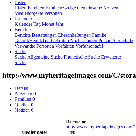
Listen
Listen
Familien
Familienzweige
Gemeinsame Notizen
Medienobjekte
Personen
Kalender
Kalender
Tag
Monat
Jahr
Berichte
Berichte
Bestattungen
Eheschließungen
Familie
Geburt/Heirat/Tod
Geburten
Nachkommen
Person
Sterbefälle
Verwandte Personen
Vorfahren
Vorfahrentafel
Suche
Suche
Allgemeine Suche
Phonetische Suche
Erweiterte
Suche
http://www.myheritageimages.com/C/stora
Details
Personen
0
Familien
0
Quellen
0
Notizen
0
Dateiname
:
http://www.myheritageimages.com/C
Mediendatei
Titel
: