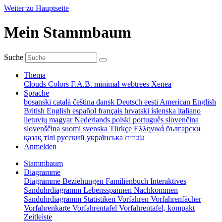
Weiter zu Hauptseite
Mein Stammbaum
Suche
Thema
Clouds
Colors
F.A.B.
minimal
webtrees
Xenea
Sprache
bosanski
català
čeština
dansk
Deutsch
eesti
American English
British English
español
français
hrvatski
íslenska
italiano
lietuvių
magyar
Nederlands
polski
português
slovenčina
slovenščina
suomi
svenska
Türkçe
Ελληνικά
български
қазақ тілі
русский
українська
עברית
Anmelden
Stammbaum
Diagramme
Diagramme
Beziehungen
Familienbuch
Interaktives
Sanduhrdiagramm
Lebensspannen
Nachkommen
Sanduhrdiagramm
Statistiken
Vorfahren
Vorfahrenfächer
Vorfahrenkarte
Vorfahrentafel
Vorfahrentafel, kompakt
Zeitleiste