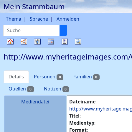
Mein Stammbaum
Weiter zu Hauptseite
Thema
Sprache
Anmelden
Suche
Diagramme
Listen
Kalender
Berichte
Suche
Stammbaum
http://www.myheritageimages.com/C
Details
Personen
Familien
0
0
Quellen
Notizen
0
0
Mediendatei
Dateiname
:
http://www.myheritageimag
Titel
:
Medientyp
:
Format
: