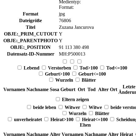
Medientyp
:
Format
:
Format
jpg
Dateigröße
76806
Titel
Zuzana Jancurova
OBJE:_PRIM_CUTOUT
Y
OBJE:_PARENTPHOTO
Y
OBJE:_POSITION
91 113 380 498
Datensatz-ID-Nummer
MH:P500013
Lebend
Verstorben
Tod>100
Tod<=100
Geburt>100
Geburt<=100
Wurzeln
Blätter
Letzte
Vornamen
Nachname
Sosa
Geburt
Ort
Tod
Alter
Ort
Änderu
Eltern zeigen
beide leben
Witwer
Witwe
beide verst
Wurzeln
Blätter
unverheiratet
Heirat>100
Heirat<=100
Scheidu
Ehen
Vornamen
Nachname
Alter
Vornamen
Nachname
Alter
Heirat