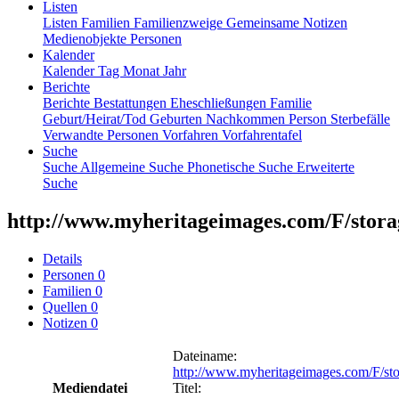
Listen
Listen
Familien
Familienzweige
Gemeinsame Notizen
Medienobjekte
Personen
Kalender
Kalender
Tag
Monat
Jahr
Berichte
Berichte
Bestattungen
Eheschließungen
Familie
Geburt/Heirat/Tod
Geburten
Nachkommen
Person
Sterbefälle
Verwandte Personen
Vorfahren
Vorfahrentafel
Suche
Suche
Allgemeine Suche
Phonetische Suche
Erweiterte
Suche
http://www.myheritageimages.com/F/storag
Details
Personen
0
Familien
0
Quellen
0
Notizen
0
Dateiname
:
http://www.myheritageimages.com/F/st
Mediendatei
Titel
: