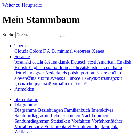
Weiter zu Hauptseite
Mein Stammbaum
Suche
Thema
Clouds
Colors
F.A.B.
minimal
webtrees
Xenea
Sprache
bosanski
català
čeština
dansk
Deutsch
eesti
American English
British English
español
français
hrvatski
íslenska
italiano
lietuvių
magyar
Nederlands
polski
português
slovenčina
slovenščina
suomi
svenska
Türkçe
Ελληνικά
български
қазақ тілі
русский
українська
עברית
Anmelden
Stammbaum
Diagramme
Diagramme
Beziehungen
Familienbuch
Interaktives
Sanduhrdiagramm
Lebensspannen
Nachkommen
Sanduhrdiagramm
Statistiken
Vorfahren
Vorfahrenfächer
Vorfahrenkarte
Vorfahrentafel
Vorfahrentafel, kompakt
Zeitleiste