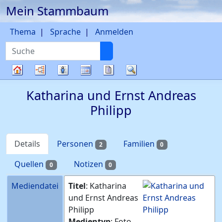
Mein Stammbaum
Weiter zu Hauptseite
Thema
Sprache
Anmelden
Suche
Diagramme
Listen
Kalender
Berichte
Suche
Stammbaum
Katharina und Ernst Andreas
Philipp
Details
Personen
Familien
2
0
Quellen
Notizen
0
0
Mediendatei
Titel
:
Katharina
und Ernst Andreas
Philipp
Medientyp
:
Foto