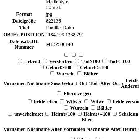
Medientyp
:
Format
:
Format
jpg
Dateigröße
822136
Titel
Familie_Bohn
OBJE:_POSITION
1184 109 1338 291
Datensatz-ID-
MH:P500140
Nummer
Lebend
Verstorben
Tod>100
Tod<=100
Geburt>100
Geburt<=100
Wurzeln
Blätter
Letzte
Vornamen
Nachname
Sosa
Geburt
Ort
Tod
Alter
Ort
Änderu
Eltern zeigen
beide leben
Witwer
Witwe
beide verst
Wurzeln
Blätter
unverheiratet
Heirat>100
Heirat<=100
Scheidu
Ehen
Vornamen
Nachname
Alter
Vornamen
Nachname
Alter
Heirat