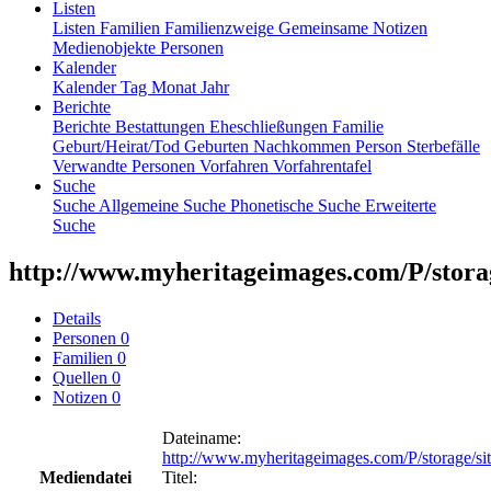
Listen
Listen
Familien
Familienzweige
Gemeinsame Notizen
Medienobjekte
Personen
Kalender
Kalender
Tag
Monat
Jahr
Berichte
Berichte
Bestattungen
Eheschließungen
Familie
Geburt/Heirat/Tod
Geburten
Nachkommen
Person
Sterbefälle
Verwandte Personen
Vorfahren
Vorfahrentafel
Suche
Suche
Allgemeine Suche
Phonetische Suche
Erweiterte
Suche
http://www.myheritageimages.com/P/stora
Details
Personen
0
Familien
0
Quellen
0
Notizen
0
Dateiname
:
http://www.myheritageimages.com/P/storage/s
Mediendatei
Titel
: