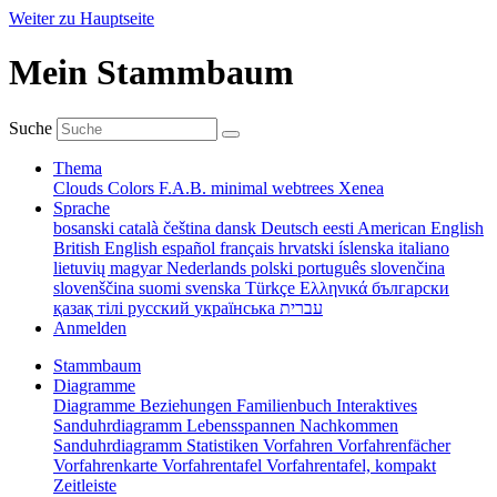
Weiter zu Hauptseite
Mein Stammbaum
Suche
Thema
Clouds
Colors
F.A.B.
minimal
webtrees
Xenea
Sprache
bosanski
català
čeština
dansk
Deutsch
eesti
American English
British English
español
français
hrvatski
íslenska
italiano
lietuvių
magyar
Nederlands
polski
português
slovenčina
slovenščina
suomi
svenska
Türkçe
Ελληνικά
български
қазақ тілі
русский
українська
עברית
Anmelden
Stammbaum
Diagramme
Diagramme
Beziehungen
Familienbuch
Interaktives
Sanduhrdiagramm
Lebensspannen
Nachkommen
Sanduhrdiagramm
Statistiken
Vorfahren
Vorfahrenfächer
Vorfahrenkarte
Vorfahrentafel
Vorfahrentafel, kompakt
Zeitleiste