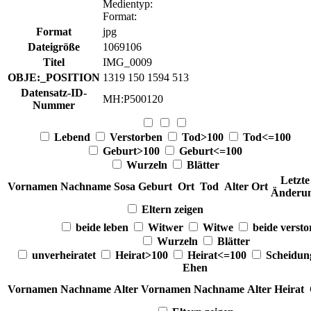
Medientyp
:
Format
:
Format
jpg
Dateigröße
1069106
Titel
IMG_0009
OBJE:_POSITION
1319 150 1594 513
Datensatz-ID-
MH:P500120
Nummer
Lebend
Verstorben
Tod>100
Tod<=100
Geburt>100
Geburt<=100
Wurzeln
Blätter
Letzte
Vornamen
Nachname
Sosa
Geburt
Ort
Tod
Alter
Ort
Änderu
Eltern zeigen
beide leben
Witwer
Witwe
beide verst
Wurzeln
Blätter
unverheiratet
Heirat>100
Heirat<=100
Scheidu
Ehen
Vornamen
Nachname
Alter
Vornamen
Nachname
Alter
Heirat