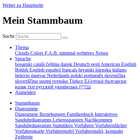
Weiter zu Hauptseite
Mein Stammbaum
Suche
Thema
Clouds
Colors
F.A.B.
minimal
webtrees
Xenea
Sprache
bosanski
català
čeština
dansk
Deutsch
eesti
American English
British English
español
français
hrvatski
íslenska
italiano
lietuvių
magyar
Nederlands
polski
português
slovenčina
slovenščina
suomi
svenska
Türkçe
Ελληνικά
български
қазақ тілі
русский
українська
עברית
Anmelden
Stammbaum
Diagramme
Diagramme
Beziehungen
Familienbuch
Interaktives
Sanduhrdiagramm
Lebensspannen
Nachkommen
Sanduhrdiagramm
Statistiken
Vorfahren
Vorfahrenfächer
Vorfahrenkarte
Vorfahrentafel
Vorfahrentafel, kompakt
Zeitleiste