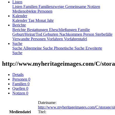
Listen
Listen
Familien
Familienzweige
Gemeinsame Notizen
Medienobjekte
Personen
Kalender
Kalender
Tag
Monat
Jahr
Berichte
Berichte
Bestattungen
Eheschließungen
Familie
Geburt/Heirat/Tod
Geburten
Nachkommen
Person
Sterbefälle
Verwandte Personen
Vorfahren
Vorfahrentafel
Suche
Suche
Allgemeine Suche
Phonetische Suche
Erweiterte
Suche
http://www.myheritageimages.com/C/storag
Details
Personen
0
Familien
0
Quellen
0
Notizen
0
Dateiname
:
http://www.myheritageimages.com/C/storage/s
Mediendatei
Titel
: