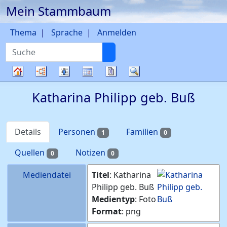
Mein Stammbaum
Weiter zu Hauptseite
Thema
Sprache
Anmelden
Suche
Diagramme
Listen
Kalender
Berichte
Suche
Stammbaum
Katharina Philipp geb. Buß
Details
Personen
Familien
1
0
Quellen
Notizen
0
0
Mediendatei
Titel
:
Katharina
Philipp geb. Buß
Medientyp
:
Foto
Format
:
png